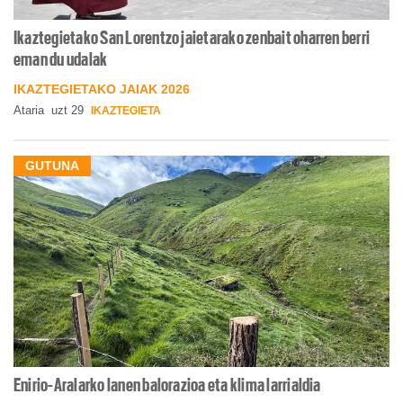
Ikaztegietako San Lorentzo jaietarako zenbait oharren berri
eman du udalak
IKAZTEGIETAKO JAIAK 2026
Ataria
uzt 29
IKAZTEGIETA
GUTUNA
Enirio-Aralarko lanen balorazioa eta klima larrialdia