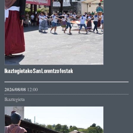
Ikaztegietako San Lorentzo festak
2026/08/08
12:00
Ikaztegieta