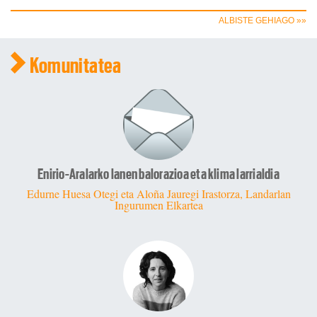
ALBISTE GEHIAGO »»
Komunitatea
Enirio-Aralarko lanen balorazioa eta klima larrialdia
Edurne Huesa Otegi eta Aloña Jauregi Irastorza, Landarlan
Ingurumen Elkartea