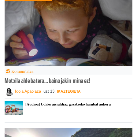
Komunitatea
Motxila alde batera... baina jakin-mina ez!
Idoia Apaolaza
uzt 13
IKAZTEGIETA
[Audioa] Udako aisialdiaz gozatzeko hainbat aukera