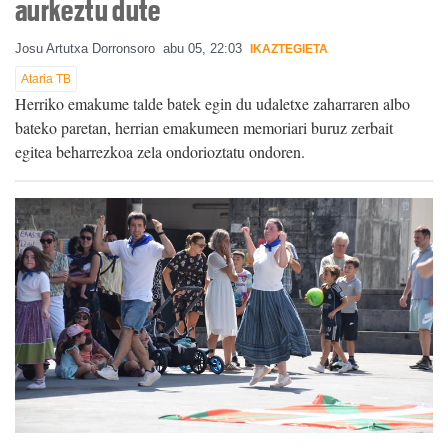
aurkeztu dute
Josu Artutxa Dorronsoro
abu 05, 22:03
IKAZTEGIETA
Ataria TB
Herriko emakume talde batek egin du udaletxe zaharraren albo
bateko paretan, herrian emakumeen memoriari buruz zerbait
egitea beharrezkoa zela ondorioztatu ondoren.