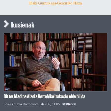
Iñaki Gurrutxaga-Goierriko Hitza
Ikusienak
Bittor Madina Alzola Berrobiko irakasle ohia hil da
Josu Artutxa Dorronsoro
abu 06, 11:05
BERROBI