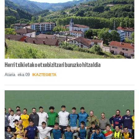
Herri txikietako etxebizitzari buruzko hitzaldia
Ataria
eka 09
IKAZTEGIETA