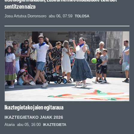
sentitzen naiz»
Josu Artutxa Dorronsoro
abu 06, 07:59
TOLOSA
Ikaztegietako jaien egitaraua
IKAZTEGIETAKO JAIAK 2026
Ataria
abu 05, 16:00
IKAZTEGIETA