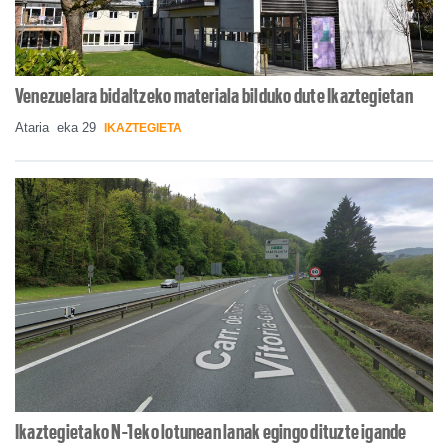
Venezuelara bidaltzeko materiala bilduko dute Ikaztegietan
Ataria
eka 29
IKAZTEGIETA
Ikaztegietako N-1eko lotunean lanak egingo dituzte igande