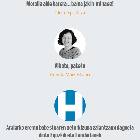
Motxila alde batera... baina jakin-mina ez!
Idoia Apaolaza
Alkate, pakete
Eneritz Maiz Etxarri
Aralarko eremu babestuaren «etorkizuna zalantzan» dagoela
diote Eguzkik eta Landarlanek