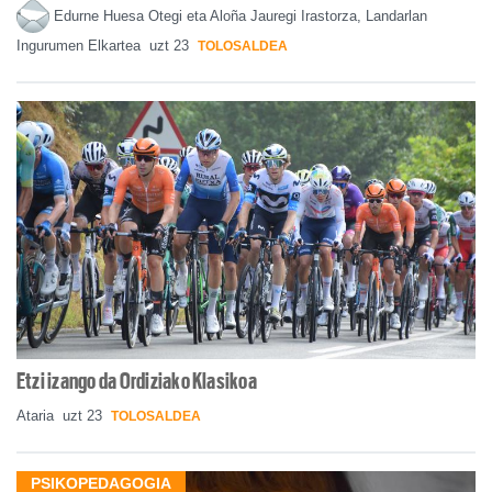
Edurne Huesa Otegi eta Aloña Jauregi Irastorza, Landarlan
Ingurumen Elkartea
uzt 23
TOLOSALDEA
Etzi izango da Ordiziako Klasikoa
Ataria
uzt 23
TOLOSALDEA
PSIKOPEDAGOGIA