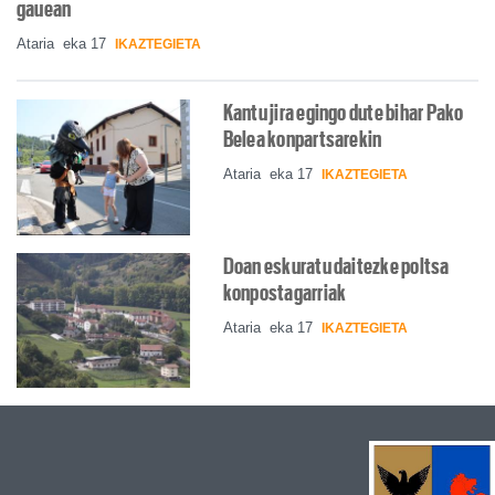
gauean
Ataria
eka 17
IKAZTEGIETA
Kantu jira egingo dute bihar Pako
Belea konpartsarekin
Ataria
eka 17
IKAZTEGIETA
Doan eskuratu daitezke poltsa
konpostagarriak
Ataria
eka 17
IKAZTEGIETA