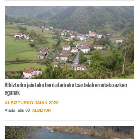
Albizturko jaietako herri afarirako txartelak erosteko azken
egunak
ALBIZTURKO JAIAK 2026
Ataria
abu 08
ALBIZTUR