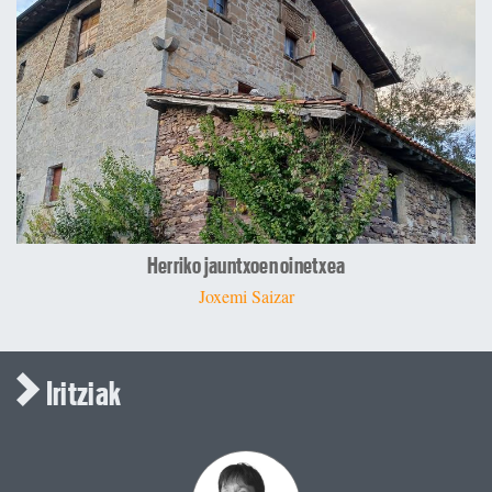
Herriko jauntxoen oinetxea
Joxemi Saizar
Iritziak