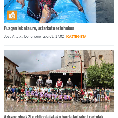
Puzgarriak eta ura, uztarketa ezin hobea
Josu Artutxa Dorronsoro
abu 09, 17:02
IKAZTEGIETA
Azken orduak Zizurkilgo jaietako herri afarirako txartelak