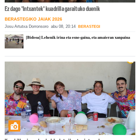
Ez dago 'Intxantek' kuadrilla garaituko duenik
BERASTEGIKO JAIAK 2026
Josu Artutxa Dorronsoro
abu 08, 20:14
BERASTEGI
[Bideoa] Lehenik irina eta esne-gaina, eta amaieran xanpaina