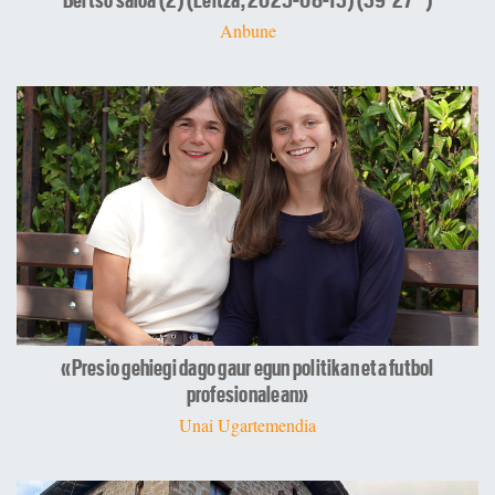
Bertso saioa (2) (Leitza, 2025-08-13) (39'27'')
Anbune
«Presio gehiegi dago gaur egun politikan eta futbol
profesionalean»
Unai Ugartemendia