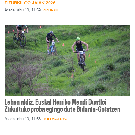
ZIZURKILGO JAIAK 2026
Ataria
abu 10, 11:59
ZIZURKIL
Lehen aldiz, Euskal Herriko Mendi Duatloi
Zirkuituko proba egingo dute Bidania-Goiatzen
Ataria
abu 10, 11:58
TOLOSALDEA