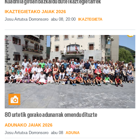
Kuadrilla giroan bazkaldu dute ikaztegietarrek
IKAZTEGIETAKO JAIAK 2026
Josu Artutxa Dorronsoro
abu 08, 20:00
IKAZTEGIETA
80 urtetik gorako adunarrak omendu dituzte
ADUNAKO JAIAK 2026
Josu Artutxa Dorronsoro
abu 08
ADUNA