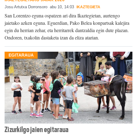
Josu Artutxa Dorronsoro
abu 10, 14:03
IKAZTEGIETA
San Lorentzo eguna ospatzen ari dira Ikaztegietan, aurtengo
jaietako azken eguna. Eguerdian, Pako Belea konpartsak kalejira
egin du herrian zehar, eta herritarrek dantzaldia egin dute plazan.
Ondoren, txakolin dastaketa izan da eliza atarian.
EGITARAUA
Zizurkilgo jaien egitaraua