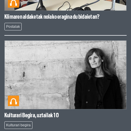
Klimaren aldaketak nolako eragina du bidaietan?
Postalak
Kulturari Begira, uztailak 10
Kulturari begira