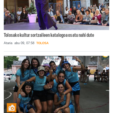
Tolosako kultur sortzaileen katalogoa osatu nahi dute
Ataria
abu 09, 07:58
TOLOSA