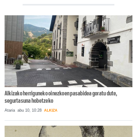
Alkizako herriguneko oinezkoen pasabidea goratu dute,
segurtasuna hobetzeko
Ataria
abu 10, 10:28
ALKIZA