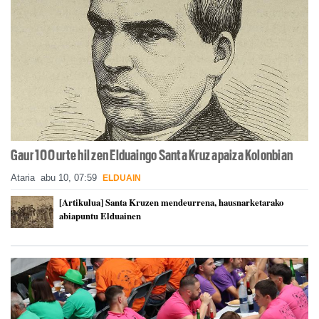
Gaur 100 urte hil zen Elduaingo Santa Kruz apaiza Kolonbian
Ataria
abu 10, 07:59
ELDUAIN
[Artikulua] Santa Kruzen mendeurrena, hausnarketarako
abiapuntu Elduainen