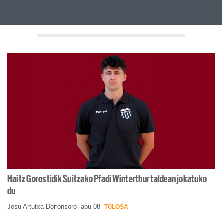
Haitz Gorostidik Suitzako Pfadi Winterthur taldean jokatuko
du
Josu Artutxa Dorronsoro
abu 08
TOLOSA