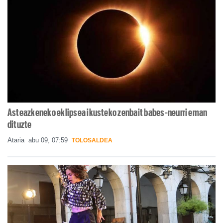
Asteazkeneko eklipsea ikusteko zenbait babes-neurri eman
dituzte
Ataria
abu 09, 07:59
TOLOSALDEA