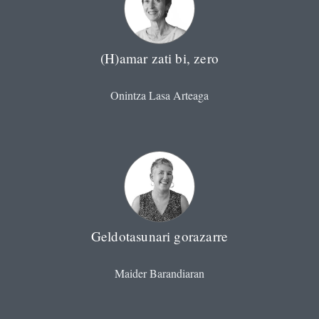
(H)amar zati bi, zero
Onintza Lasa Arteaga
Geldotasunari gorazarre
Maider Barandiaran