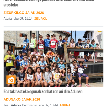
erosteko
ZIZURKILGO JAIAK 2026
Ataria
abu 09, 15:14
ZIZURKIL
Festak hasteko egunak zenbatzen ari dira Adunan
ADUNAKO JAIAK 2026
Josu Artutxa Dorronsoro
abu 09, 13:44
ADUNA