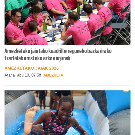
Amezketako jaietako kuadrillen eguneko bazkarirako
txartelak erosteko azken egunak
AMEZKETAKO JAIAK 2026
Ataria
abu 10, 07:58
AMEZKETA