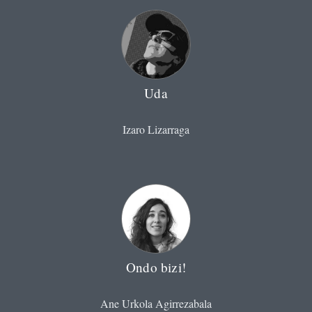
Uda
Izaro Lizarraga
Ondo bizi!
Ane Urkola Agirrezabala