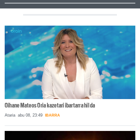
Oihane Mateos Oria kazetari ibartarra hil da
Ataria
abu 08, 23:49
IBARRA