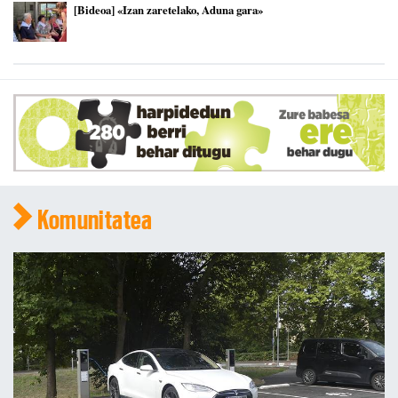
[Bideoa] «Izan zaretelako, Aduna gara»
Komunitatea