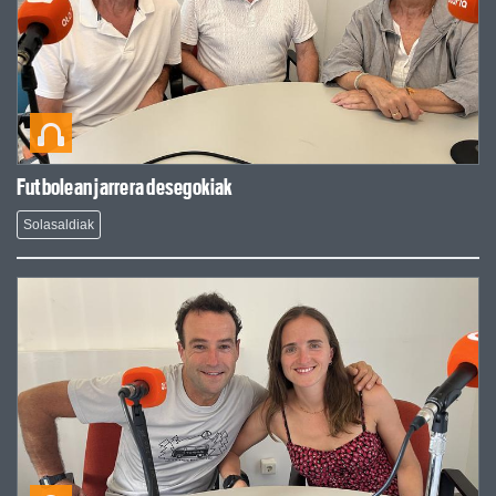
Futbolean jarrera desegokiak
Solasaldiak