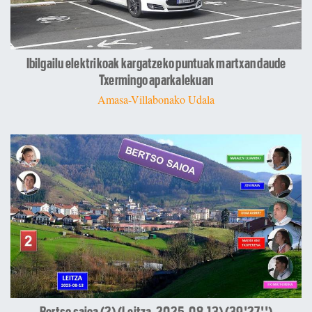
Ibilgailu elektrikoak kargatzeko puntuak martxan daude
Txermingo aparkalekuan
Amasa-Villabonako Udala