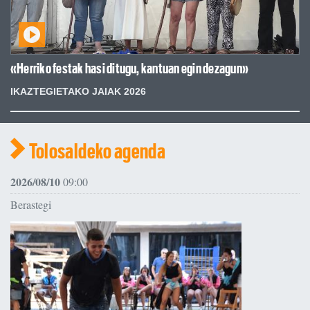
«Herriko festak hasi ditugu, kantuan egin dezagun»
IKAZTEGIETAKO JAIAK 2026
Tolosaldeko agenda
2026/08/10
09:00
Berastegi