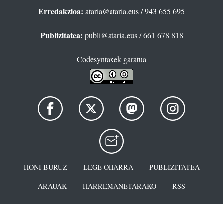
Erredakzioa:
ataria@ataria.eus
/ 943 655 695
Publizitatea:
publi@ataria.eus
/ 661 678 818
Codesyntaxek garatua
HONI BURUZ
LEGE OHARRA
PUBLIZITATEA
ARAUAK
HARREMANETARAKO
RSS