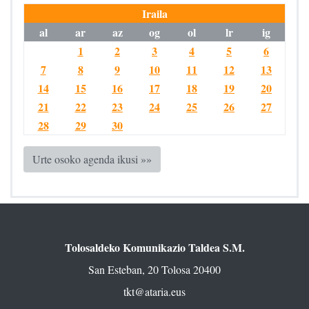
Iraila
al
ar
az
og
ol
lr
ig
1
2
3
4
5
6
7
8
9
10
11
12
13
14
15
16
17
18
19
20
21
22
23
24
25
26
27
28
29
30
Urte osoko agenda ikusi »»
Tolosaldeko Komunikazio Taldea S.M.
San Esteban, 20 Tolosa 20400
tkt@ataria.eus