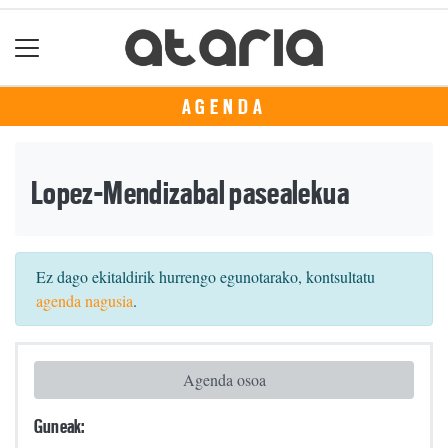
AGENDA
Lopez-Mendizabal pasealekua
Ez dago ekitaldirik hurrengo egunotarako, kontsultatu
agenda nagusia
.
Agenda osoa
Guneak: