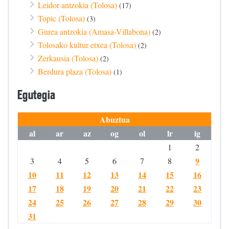
Leidor antzokia (Tolosa)
(17)
Topic (Tolosa)
(3)
Gurea antzokia (Amasa-Villabona)
(2)
Tolosako kultur etxea (Tolosa)
(2)
Zerkausia (Tolosa)
(2)
Berdura plaza (Tolosa)
(1)
Egutegia
Abuztua
al
ar
az
og
ol
lr
ig
1
2
9
3
4
5
6
7
8
10
11
12
13
14
15
16
17
18
19
20
21
22
23
24
25
26
27
28
29
30
31