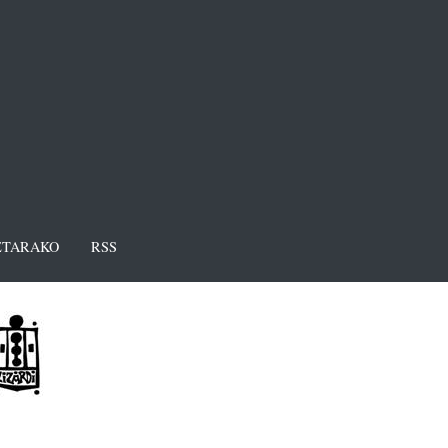
TARAKO
RSS