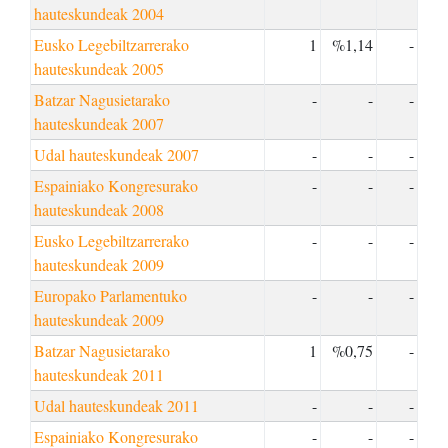
hauteskundeak 2004
Eusko Legebiltzarrerako
1
%1,14
-
hauteskundeak 2005
Batzar Nagusietarako
-
-
-
hauteskundeak 2007
Udal hauteskundeak 2007
-
-
-
Espainiako Kongresurako
-
-
-
hauteskundeak 2008
Eusko Legebiltzarrerako
-
-
-
hauteskundeak 2009
Europako Parlamentuko
-
-
-
hauteskundeak 2009
Batzar Nagusietarako
1
%0,75
-
hauteskundeak 2011
Udal hauteskundeak 2011
-
-
-
Espainiako Kongresurako
-
-
-