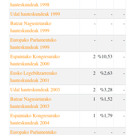
hauteskundeak 1998
Udal hauteskundeak 1999
-
-
-
Batzar Nagusietarako
-
-
-
hauteskundeak 1999
Europako Parlamentuko
-
-
-
hauteskundeak 1999
Espainiako Kongresurako
2
%10,53
-
hauteskundeak 2000
Eusko Legebiltzarrerako
2
%2,63
-
hauteskundeak 2001
Udal hauteskundeak 2003
2
%3,28
-
Batzar Nagusietarako
1
%1,52
-
hauteskundeak 2003
Espainiako Kongresurako
1
%1,79
-
hauteskundeak 2004
Europako Parlamentuko
-
-
-