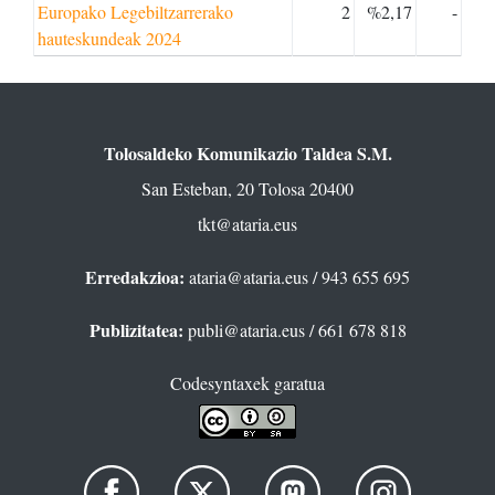
Europako Legebiltzarrerako
2
%2,17
-
hauteskundeak 2024
Tolosaldeko Komunikazio Taldea S.M.
San Esteban, 20 Tolosa 20400
tkt@ataria.eus
Erredakzioa:
ataria@ataria.eus
/ 943 655 695
Publizitatea:
publi@ataria.eus
/ 661 678 818
Codesyntaxek garatua