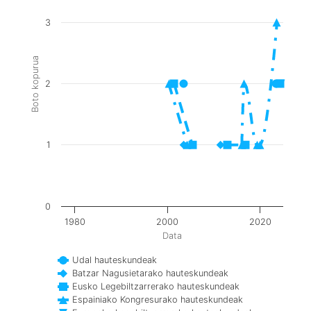
3
Boto kopurua
2
1
0
1980
2000
2020
Data
Udal hauteskundeak
Batzar Nagusietarako hauteskundeak
Eusko Legebiltzarrerako hauteskundeak
Espainiako Kongresurako hauteskundeak