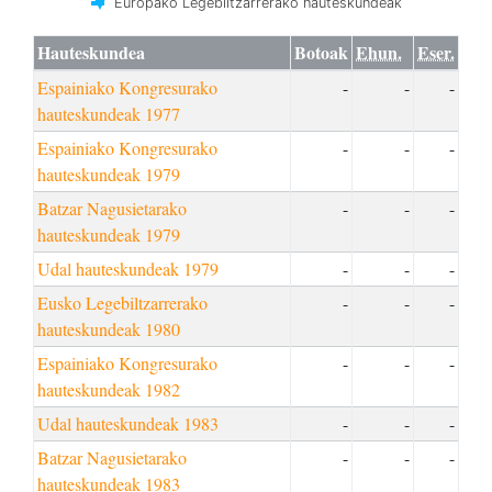
Europako Legebiltzarrerako hauteskundeak
Hauteskundea
Botoak
Ehun.
Eser.
Espainiako Kongresurako
-
-
-
hauteskundeak 1977
Espainiako Kongresurako
-
-
-
hauteskundeak 1979
Batzar Nagusietarako
-
-
-
hauteskundeak 1979
Udal hauteskundeak 1979
-
-
-
Eusko Legebiltzarrerako
-
-
-
hauteskundeak 1980
Espainiako Kongresurako
-
-
-
hauteskundeak 1982
Udal hauteskundeak 1983
-
-
-
Batzar Nagusietarako
-
-
-
hauteskundeak 1983