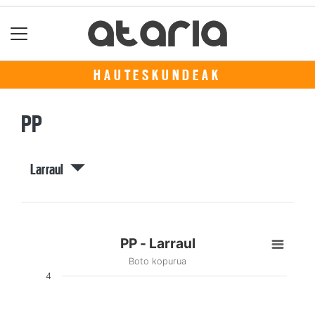
HAUTESKUNDEAK
PP
Larraul
PP - Larraul
Boto kopurua
4