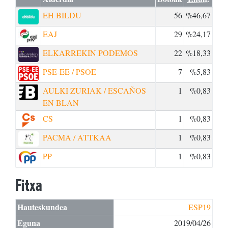
EH BILDU
56
%46,67
EAJ
29
%24,17
ELKARREKIN PODEMOS
22
%18,33
PSE-EE / PSOE
7
%5,83
AULKI ZURIAK / ESCAÑOS
1
%0,83
EN BLAN
CS
1
%0,83
PACMA / ATTKAA
1
%0,83
PP
1
%0,83
Fitxa
Hauteskundea
ESP19
Eguna
2019/04/26