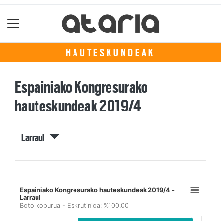
HAUTESKUNDEAK
Espainiako Kongresurako
hauteskundeak 2019/4
Larraul
Espainiako Kongresurako hauteskundeak 2019/4 -
Larraul
Boto kopurua - Eskrutinioa: %100,00