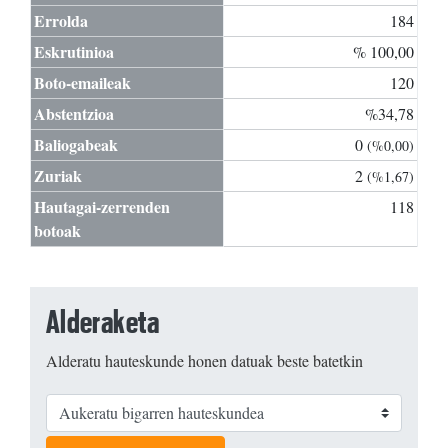
Errolda
184
Eskrutinioa
% 100,00
Boto-emaileak
120
Abstentzioa
%34,78
Baliogabeak
0
(%0,00)
Zuriak
2
(%1,67)
Hautagai-zerrenden
118
botoak
Alderaketa
Alderatu hauteskunde honen datuak beste batetkin