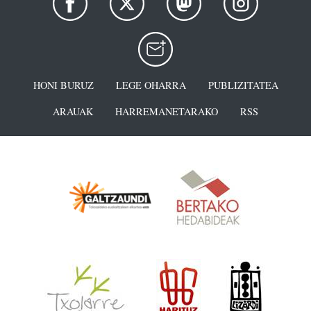
HONI BURUZ
LEGE OHARRA
PUBLIZITATEA
ARAUAK
HARREMANETARAKO
RSS