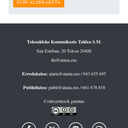
EGIN ALDERAKETA
Tolosaldeko Komunikazio Taldea S.M.
San Esteban, 20 Tolosa 20400
tkt@ataria.eus
Erredakzioa:
ataria@ataria.eus
/ 943 655 695
Publizitatea:
publi@ataria.eus
/ 661 678 818
Codesyntaxek garatua