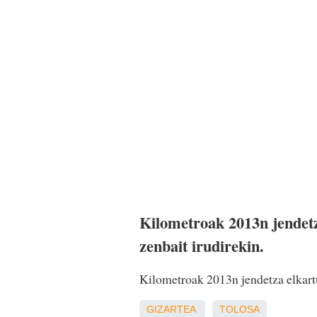
Kilometroak 2013n jendet
zenbait irudirekin.
Kilometroak 2013n jendetza elkart
GIZARTEA
TOLOSA