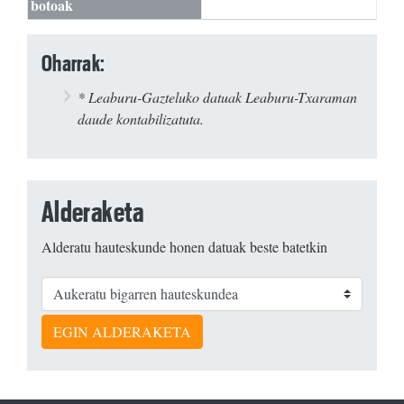
botoak
Oharrak:
* Leaburu-Gazteluko datuak Leaburu-Txaraman
daude kontabilizatuta.
Alderaketa
Alderatu hauteskunde honen datuak beste batetkin
EGIN ALDERAKETA