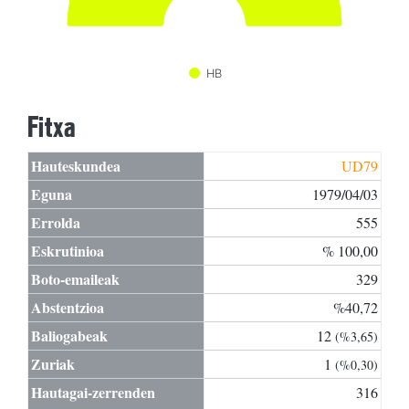
HB
Fitxa
Hauteskundea
UD79
Eguna
1979/04/03
Errolda
555
Eskrutinioa
% 100,00
Boto-emaileak
329
Abstentzioa
%40,72
Baliogabeak
12
(%3,65)
Zuriak
1
(%0,30)
Hautagai-zerrenden
316