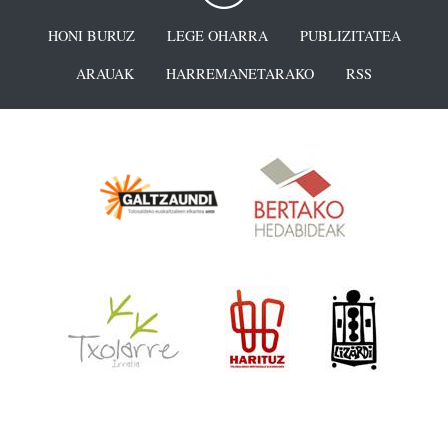
HONI BURUZ
LEGE OHARRA
PUBLIZITATEA
ARAUAK
HARREMANETARAKO
RSS