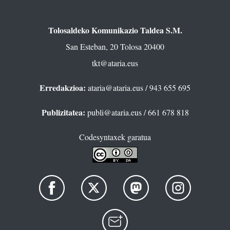
Tolosaldeko Komunikazio Taldea S.M.
San Esteban, 20 Tolosa 20400
tkt@ataria.eus
Erredakzioa:
ataria@ataria.eus
/ 943 655 695
Publizitatea:
publi@ataria.eus
/ 661 678 818
Codesyntaxek garatua