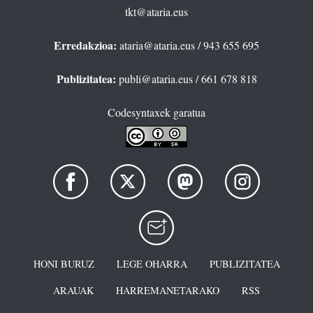
tkt@ataria.eus
Erredakzioa:
ataria@ataria.eus
/ 943 655 695
Publizitatea:
publi@ataria.eus
/ 661 678 818
Codesyntaxek garatua
HONI BURUZ
LEGE OHARRA
PUBLIZITATEA
ARAUAK
HARREMANETARAKO
RSS