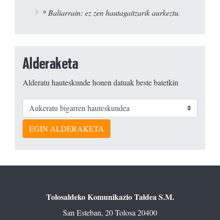
* Baliarrain: ez zen hautagaitzarik aurkeztu.
Alderaketa
Alderatu hauteskunde honen datuak beste batetkin
EGIN ALDERAKETA
Tolosaldeko Komunikazio Taldea S.M.
San Esteban, 20 Tolosa 20400