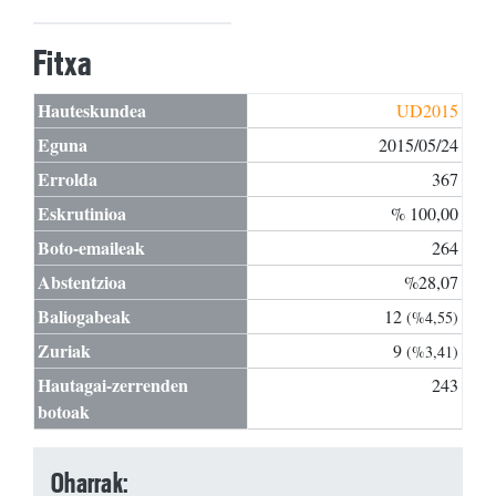
Fitxa
Hauteskundea
UD2015
Eguna
2015/05/24
Errolda
367
Eskrutinioa
% 100,00
Boto-emaileak
264
Abstentzioa
%28,07
Baliogabeak
12
(%4,55)
Zuriak
9
(%3,41)
Hautagai-zerrenden
243
botoak
Oharrak: