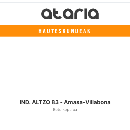
HAUTESKUNDEAK
IND. ALTZO 83 - Amasa-Villabona
Boto kopurua