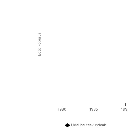
Boto kopurua
1980
1985
199
Udal hauteskundeak