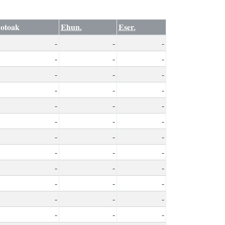
otoak
Ehun.
Eser.
-
-
-
-
-
-
-
-
-
-
-
-
-
-
-
-
-
-
-
-
-
-
-
-
-
-
-
-
-
-
-
-
-
-
-
-