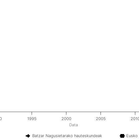
0
1995
2000
2005
201
Data
Batzar Nagusietarako hauteskundeak
Eusko 