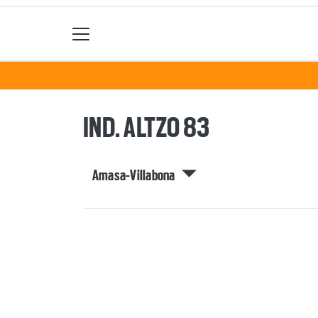
IND. ALTZO 83
Amasa-Villabona