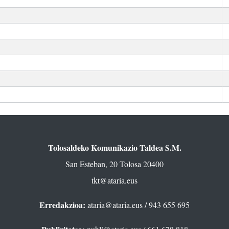
Tolosaldeko Komunikazio Taldea S.M.
San Esteban, 20 Tolosa 20400
tkt@ataria.eus
Erredakzioa:
ataria@ataria.eus
/ 943 655 695