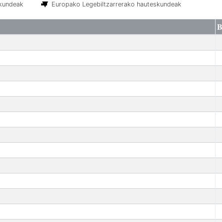
skundeak
Europako Legebiltzarrerako hauteskundeak
B