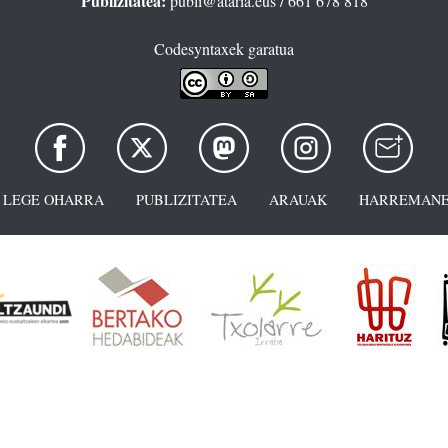
Publizitatea:
publi@ataria.eus
/ 661 678 818
Codesyntaxek garatua
LEGE OHARRA
PUBLIZITATEA
ARAUAK
HARREMANE