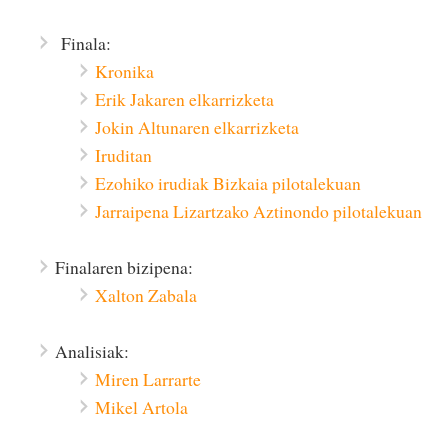
Finala:
Kronika
Erik Jakaren elkarrizketa
Jokin Altunaren elkarrizketa
Iruditan
Ezohiko irudiak Bizkaia pilotalekuan
Jarraipena Lizartzako Aztinondo pilotalekuan
Finalaren bizipena:
Xalton Zabala
Analisiak:
Miren Larrarte
Mikel Artola