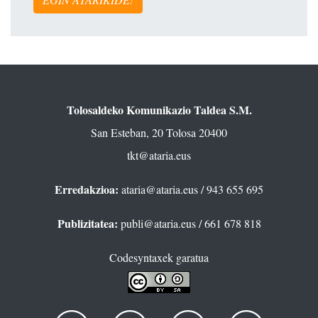
Tolosaldeko Komunikazio Taldea S.M.
San Esteban, 20 Tolosa 20400
tkt@ataria.eus
Erredakzioa:
ataria@ataria.eus
/ 943 655 695
Publizitatea:
publi@ataria.eus
/ 661 678 818
Codesyntaxek garatua