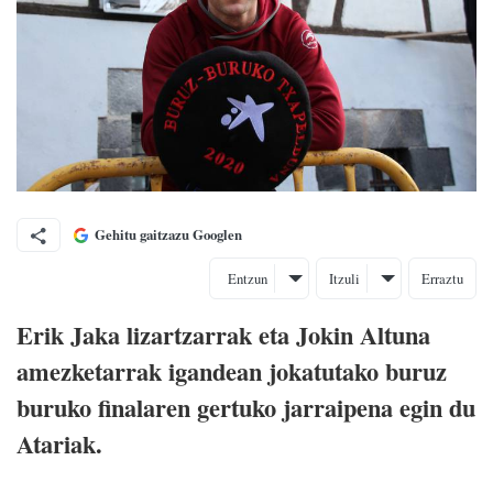
Gehitu gaitzazu Googlen
Entzun
Itzuli
Erraztu
Erik Jaka lizartzarrak eta Jokin Altuna
amezketarrak igandean jokatutako buruz
buruko finalaren gertuko jarraipena egin du
Atariak.