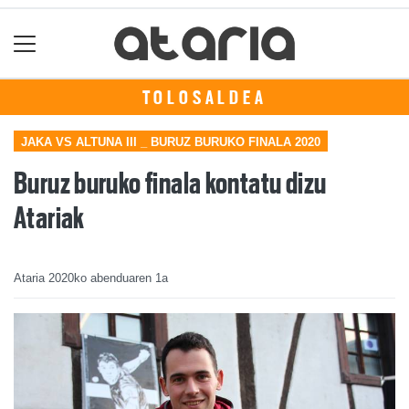
TOLOSALDEA
JAKA VS ALTUNA III _ BURUZ BURUKO FINALA 2020
Buruz buruko finala kontatu dizu
Atariak
Ataria
2020ko abenduaren 1a