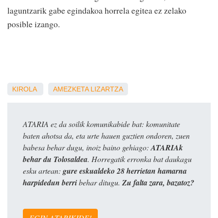
laguntzarik gabe egindakoa horrela egitea ez zelako
posible izango.
KIROLA
AMEZKETA
LIZARTZA
ATARIA ez da soilik komunikabide bat: komunitate
baten ahotsa da, eta urte hauen guztien ondoren, zuen
babesa behar dugu, inoiz baino gehiago:
ATARIAk
behar du Tolosaldea
. Horregatik erronka bat daukagu
esku artean:
gure eskualdeko 28 herrietan hamarna
harpidedun berri
behar ditugu.
Zu falta zara, bazatoz?
EGIN ATARIKIDE!