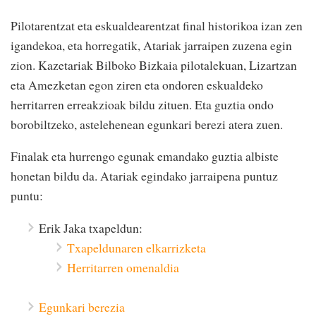
Pilotarentzat eta eskualdearentzat final historikoa izan zen
igandekoa, eta horregatik, Atariak jarraipen zuzena egin
zion. Kazetariak Bilboko Bizkaia pilotalekuan, Lizartzan
eta Amezketan egon ziren eta ondoren eskualdeko
herritarren erreakzioak bildu zituen. Eta guztia ondo
borobiltzeko, astelehenean egunkari berezi atera zuen.
Finalak eta hurrengo egunak emandako guztia albiste
honetan bildu da. Atariak egindako jarraipena puntuz
puntu:
Erik Jaka txapeldun:
Txapeldunaren elkarrizketa
Herritarren omenaldia
Egunkari berezia