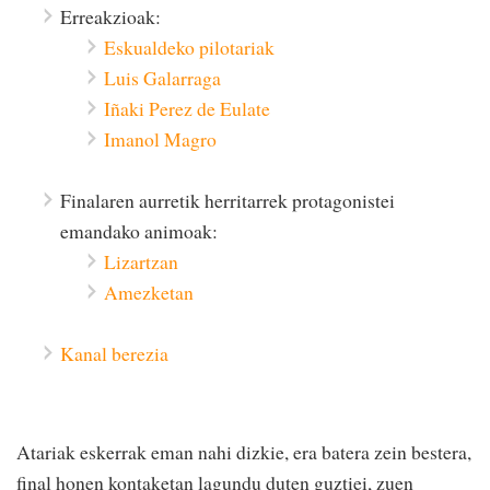
Erreakzioak:
Eskualdeko pilotariak
Luis Galarraga
Iñaki Perez de Eulate
Imanol Magro
Finalaren aurretik herritarrek protagonistei
emandako animoak:
Lizartzan
Amezketan
Kanal berezia
Atariak eskerrak eman nahi dizkie, era batera zein bestera,
final honen kontaketan lagundu duten guztiei, zuen