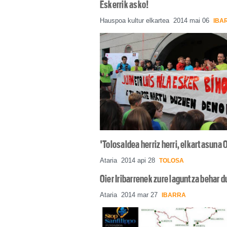
Eskerrik asko!
Hauspoa kultur elkartea
2014 mai 06
IBA
'Tolosaldea herriz herri, elkartasuna 
Ataria
2014 api 28
TOLOSA
Oier Iribarrenek zure laguntza behar d
Ataria
2014 mar 27
IBARRA