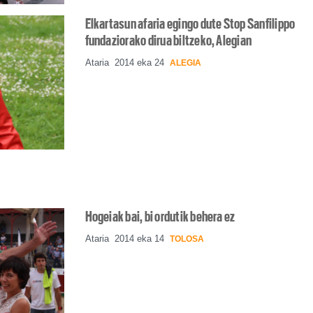
Elkartasun afaria egingo dute Stop Sanfilippo
fundaziorako dirua biltzeko, Alegian
Ataria
2014 eka 24
ALEGIA
Hogeiak bai, bi ordutik behera ez
Ataria
2014 eka 14
TOLOSA