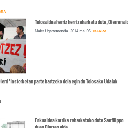
RRA
Tolosaldea herriz herri zeharkatu dute, Oierren al
Maier Ugartemendia
2014 mai 05
IBARRA
Oierri' lasterketan parte hartzeko deia egin du Tolosako Udalak
u
Eskualdea korrika zeharkatuko dute Sanfilippo
duen Oierren alde