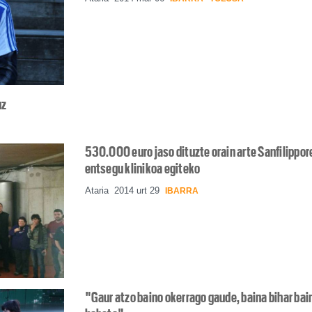
uz
530.000 euro jaso dituzte orain arte Sanfilippor
entsegu klinikoa egiteko
Ataria
2014 urt 29
IBARRA
"Gaur atzo baino okerrago gaude, baina bihar bai