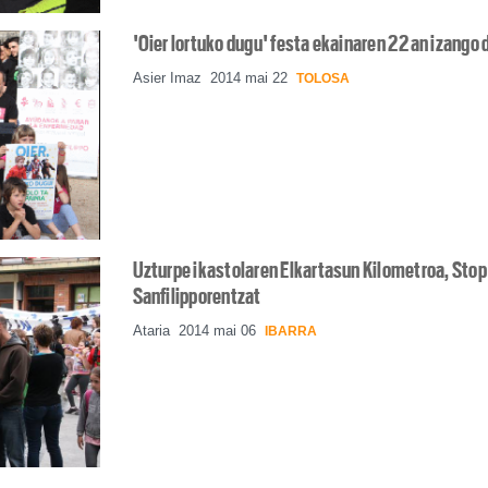
'Oier lortuko dugu' festa ekainaren 22an izango 
Asier Imaz
2014 mai 22
TOLOSA
Uzturpe ikastolaren Elkartasun Kilometroa, Stop
Sanfilipporentzat
Ataria
2014 mai 06
IBARRA