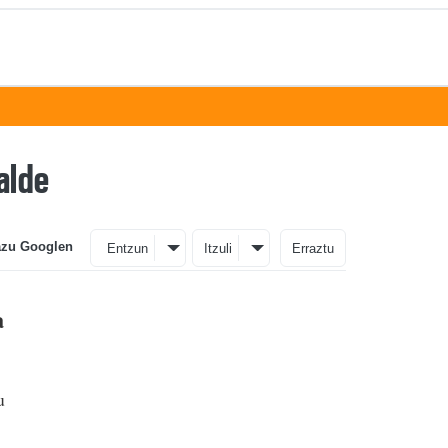
alde
azu Googlen
Entzun
Itzuli
Erraztu
a
u