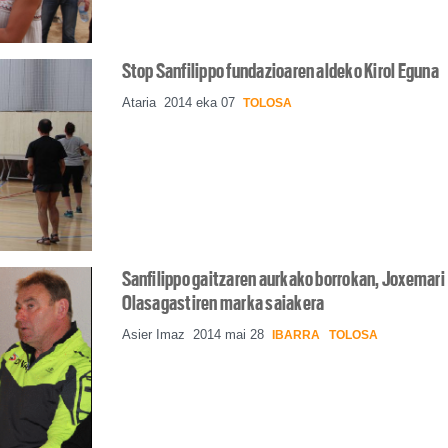
Stop Sanfilippo fundazioaren aldeko Kirol Eguna
Ataria
2014 eka 07
TOLOSA
Sanfilippo gaitzaren aurkako borrokan, Joxemari
Olasagastiren marka saiakera
Asier Imaz
2014 mai 28
IBARRA
TOLOSA