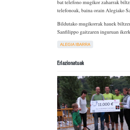
bat telefono mugikor zaharrak biltz
telefonoak, baina orain Alegiako Sa
Bildutako mugikorrak hauek biltzen 
Sanfilippo gaitzaren inguruan ikerk
ALEGIA
IBARRA
Erlazionatuak