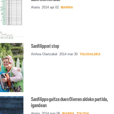
Ataria
2014 api 02
IBARRA
Sanfilippori stop
Ainhoa Oiartzabal
2014 mar 30
TOLOSALDEA
Sanfilippo gaitza duen Oierren aldeko partida,
igandean
Ataria
2014 mar 06
IBARRA
TOLOSA