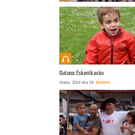
Gutuna: Eskerrik asko
Ataria
2014 eka 18
IBARRA