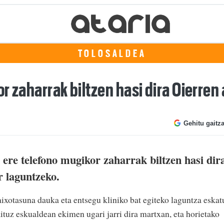
TOLOSALDEA
r zaharrak biltzen hasi dira Oierren 
Gehitu gaitz
ere telefono mugikor zaharrak biltzen hasi dir
r laguntzeko.
aixotasuna dauka eta entsegu kliniko bat egiteko laguntza eskat
aituz eskualdean ekimen ugari jarri dira martxan, eta horietako