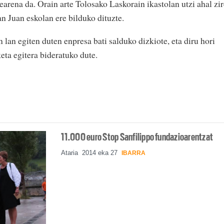
earena da. Orain arte Tolosako Laskorain ikastolan utzi ahal zi
n Juan eskolan ere bilduko dituzte.
lan egiten duten enpresa bati salduko dizkiote, eta diru hori
eta egitera bideratuko dute.
11.000 euro Stop Sanfilippo fundazioarentzat
Ataria
2014 eka 27
IBARRA