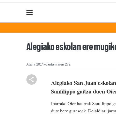
Alegiako eskolan ere mugiko
Ataria
2014ko urtarrilaren 27a
Alegiako San Juan eskolan 
Sanfilippo gaitza duen Oie
Ibarrako Oier haurrak Sanfilippo g
dute bere gurasoek. Deialdiari jarr