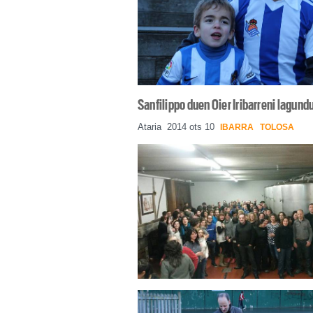
Sanfilippo duen Oier Iribarreni lagund
Ataria
2014 ots 10
IBARRA
TOLOSA