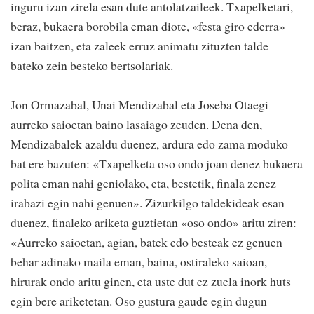
inguru izan zirela esan dute antolatzaileek. Txapelketari,
beraz, bukaera borobila eman diote, «festa giro ederra»
izan baitzen, eta zaleek erruz animatu zituzten talde
bateko zein besteko bertsolariak.
Jon Ormazabal, Unai Mendizabal eta Joseba Otaegi
aurreko saioetan baino lasaiago zeuden. Dena den,
Mendizabalek azaldu duenez, ardura edo zama moduko
bat ere bazuten: «Txapelketa oso ondo joan denez bukaera
polita eman nahi geniolako, eta, bestetik, finala zenez
irabazi egin nahi genuen». Zizurkilgo taldekideak esan
duenez, finaleko ariketa guztietan «oso ondo» aritu ziren:
«Aurreko saioetan, agian, batek edo besteak ez genuen
behar adinako maila eman, baina, ostiraleko saioan,
hirurak ondo aritu ginen, eta uste dut ez zuela inork huts
egin bere ariketetan. Oso gustura gaude egin dugun