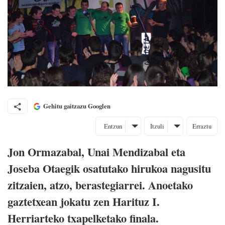
Gehitu gaitzazu Googlen
Entzun
Itzuli
Erraztu
Jon Ormazabal, Unai Mendizabal eta
Joseba Otaegik osatutako hirukoa nagusitu
zitzaien, atzo, berastegiarrei. Anoetako
gaztetxean jokatu zen Harituz I.
Herriarteko txapelketako finala.