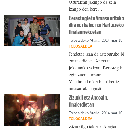
Ostiralean jakingo da zein
izango den bere…
Berastegi eta Amasa arituko
dira nor baino nor Harituzeko
finalaurrekoetan
Tolosaldeko Ataria
2014 mar 18
TOLOSALDEA
Jendetza izan da asteburuko bi
emanaldietan. Anoetan
jokatutako saioan, Berastegik
egin zuen aurrera;
Villabonako 'derbian' berriz,
amasarrak nagusit…
Zizurkil eta Andoain,
finalerdietan
Tolosaldeko Ataria
2014 mar 10
TOLOSALDEA
Zizurkilgo taldeak Alegiari