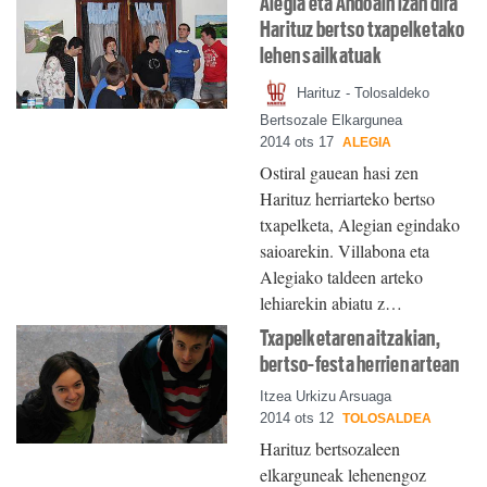
Alegia eta Andoain izan dira
Harituz bertso txapelketako
lehen sailkatuak
Harituz - Tolosaldeko
Bertsozale Elkargunea
2014 ots 17
ALEGIA
Ostiral gauean hasi zen
Harituz herriarteko bertso
txapelketa, Alegian egindako
saioarekin. Villabona eta
Alegiako taldeen arteko
lehiarekin abiatu z…
Txapelketaren aitzakian,
bertso-festa herrien artean
Itzea Urkizu Arsuaga
2014 ots 12
TOLOSALDEA
Harituz bertsozaleen
elkarguneak lehenengoz