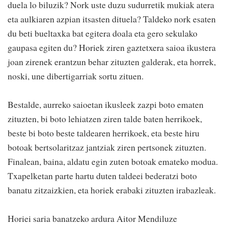
duela lo biluzik? Nork uste duzu sudurretik mukiak atera
eta aulkiaren azpian itsasten dituela? Taldeko nork esaten
du beti bueltaxka bat egitera doala eta gero sekulako
gaupasa egiten du? Horiek ziren gaztetxera saioa ikustera
joan zirenek erantzun behar zituzten galderak, eta horrek,
noski, une dibertigarriak sortu zituen.
Bestalde, aurreko saioetan ikusleek zazpi boto ematen
zituzten, bi boto lehiatzen ziren talde baten herrikoek,
beste bi boto beste taldearen herrikoek, eta beste hiru
botoak bertsolaritzaz jantziak ziren pertsonek zituzten.
Finalean, baina, aldatu egin zuten botoak emateko modua.
Txapelketan parte hartu duten taldeei bederatzi boto
banatu zitzaizkien, eta horiek erabaki zituzten irabazleak.
Horiei saria banatzeko ardura Aitor Mendiluze