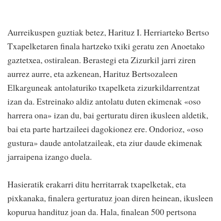
Aurreikuspen guztiak betez, Harituz I. Herriarteko Bertso
Txapelketaren finala hartzeko txiki geratu zen Anoetako
gaztetxea, ostiralean. Berastegi eta Zizurkil jarri ziren
aurrez aurre, eta azkenean, Harituz Bertsozaleen
Elkarguneak antolaturiko txapelketa zizurkildarrentzat
izan da. Estreinako aldiz antolatu duten ekimenak «oso
harrera ona» izan du, bai gerturatu diren ikusleen aldetik,
bai eta parte hartzaileei dagokionez ere. Ondorioz, «oso
gustura» daude antolatzaileak, eta ziur daude ekimenak
jarraipena izango duela.
Hasieratik erakarri ditu herritarrak txapelketak, eta
pixkanaka, finalera gerturatuz joan diren heinean, ikusleen
kopurua handituz joan da. Hala, finalean 500 pertsona