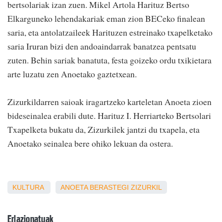
bertsolariak izan zuen. Mikel Artola Harituz Bertso
Elkarguneko lehendakariak eman zion BECeko finalean
saria, eta antolatzaileek Harituzen estreinako txapelketako
saria Iruran bizi den andoaindarrak banatzea pentsatu
zuten. Behin sariak banatuta, festa goizeko ordu txikietara
arte luzatu zen Anoetako gaztetxean.
Zizurkildarren saioak iragartzeko karteletan Anoeta zioen
bideseinalea erabili dute. Harituz I. Herriarteko Bertsolari
Txapelketa bukatu da, Zizurkilek jantzi du txapela, eta
Anoetako seinalea bere ohiko lekuan da ostera.
KULTURA
ANOETA
BERASTEGI
ZIZURKIL
Erlazionatuak