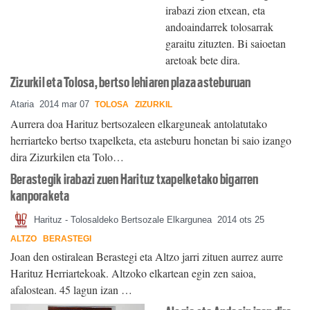
irabazi zion etxean, eta
andoaindarrek tolosarrak
garaitu zituzten. Bi saioetan
aretoak bete dira.
Zizurkil eta Tolosa, bertso lehiaren plaza asteburuan
Ataria
2014 mar 07
TOLOSA
ZIZURKIL
Aurrera doa Harituz bertsozaleen elkarguneak antolatutako
herriarteko bertso txapelketa, eta asteburu honetan bi saio izango
dira Zizurkilen eta Tolo…
Berastegik irabazi zuen Harituz txapelketako bigarren
kanporaketa
Harituz - Tolosaldeko Bertsozale Elkargunea
2014 ots 25
ALTZO
BERASTEGI
Joan den ostiralean Berastegi eta Altzo jarri zituen aurrez aurre
Harituz Herriartekoak. Altzoko elkartean egin zen saioa,
afalostean. 45 lagun izan …