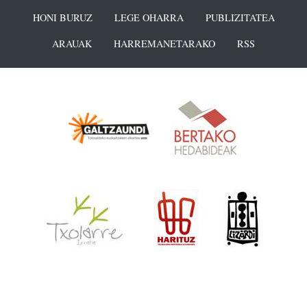
HONI BURUZ
LEGE OHARRA
PUBLIZITATEA
ARAUAK
HARREMANETARAKO
RSS