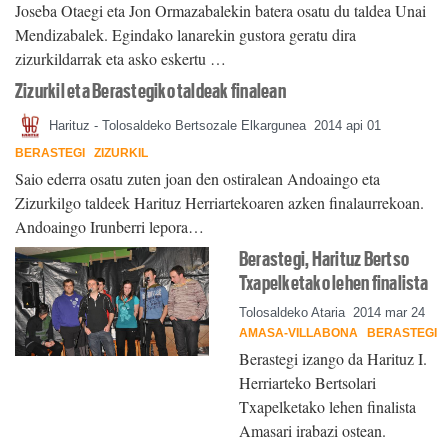
Joseba Otaegi eta Jon Ormazabalekin batera osatu du taldea Unai
Mendizabalek. Egindako lanarekin gustora geratu dira
zizurkildarrak eta asko eskertu …
Zizurkil eta Berastegiko taldeak finalean
Harituz - Tolosaldeko Bertsozale Elkargunea
2014 api 01
BERASTEGI
ZIZURKIL
Saio ederra osatu zuten joan den ostiralean Andoaingo eta
Zizurkilgo taldeek Harituz Herriartekoaren azken finalaurrekoan.
Andoaingo Irunberri lepora…
Berastegi, Harituz Bertso
Txapelketako lehen finalista
Tolosaldeko Ataria
2014 mar 24
AMASA-VILLABONA
BERASTEGI
Berastegi izango da Harituz I.
Herriarteko Bertsolari
Txapelketako lehen finalista
Amasari irabazi ostean.