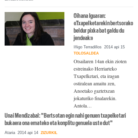
Oihana Iguaran:
«Txapelketarekin bertsorako
beldur pixka bat galdu du
jendeak»
Iñigo Terradillos
2014 api 15
TOLOSALDEA
Otsailaren 14an ekin zioten
estreinako Herriarteko
Txapelketari, eta iragan
ostiralean amaitu zen,
Anoetako gaztetxean
jokaturiko finalarekin.
Antola…
Unai Mendizabal: "Bertsotan egin nahi genuen txapelketari
bukaera ona emateko eta konplitu genuela uste dut"
Ataria
2014 api 14
ZIZURKIL