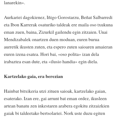
lanarekin».
Aurkariei dagokienez, Iñigo Gorostarzu, Beñat Salbarredi
eta Ibon Karrerak osaturiko taldeak ere maila oso txukuna
eman zuen, baina, Zizurkil gailendu egin zitzaien. Unai
Mendizabalek onartzen duen moduan, euren burua
aurretik ikusten zuten, eta espero zuten saioaren amaieran
euren izena esatea. Hori bai, «oso polita» izan dela
irabaztea esan dute, eta «ilusio handia» egin diela.
Kartzelako gaia, era berezian
Hainbat bitxikeria utzi zituen saioak, kartzelako gaian,
esaterako. Izan ere, gai arrunt bat eman ordez, ikusleen
artean banatu zen inkestaren arabera egokitu zitzaizkien
gaiak bi taldeetako bertsolariei. Nork uste duzu egiten