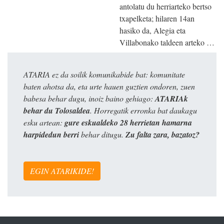
antolatu du herriarteko bertso
txapelketa; hilaren 14an
hasiko da, Alegia eta
Villabonako taldeen arteko …
ATARIA ez da soilik komunikabide bat: komunitate
baten ahotsa da, eta urte hauen guztien ondoren, zuen
babesa behar dugu, inoiz baino gehiago:
ATARIAk
behar du Tolosaldea
. Horregatik erronka bat daukagu
esku artean:
gure eskualdeko 28 herrietan hamarna
harpidedun berri
behar ditugu.
Zu falta zara, bazatoz?
EGIN ATARIKIDE!