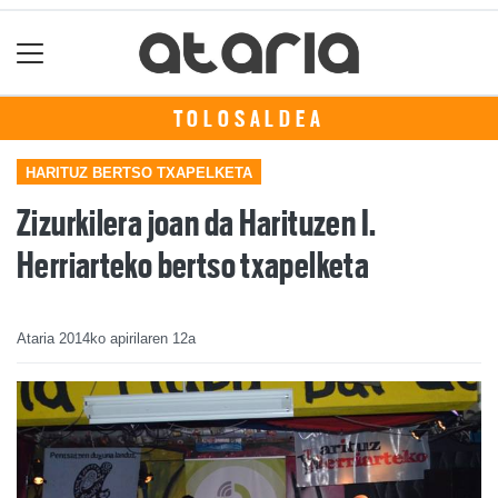
TOLOSALDEA
HARITUZ BERTSO TXAPELKETA
Zizurkilera joan da Harituzen I.
Herriarteko bertso txapelketa
Ataria
2014ko apirilaren 12a