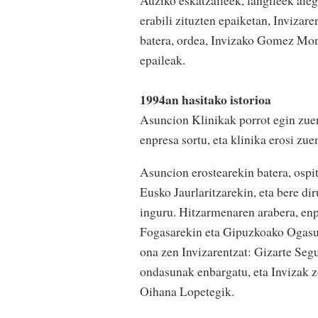
Auziko eskatzaileek, langileek alegi
erabili zituzten epaiketan, Invizar
batera, ordea, Invizako Gomez Mont
epaileak.
1994an hasitako istorioa
Asuncion Klinikak porrot egin zue
enpresa sortu, eta klinika erosi zue
Asuncion erostearekin batera, ospi
Eusko Jaurlaritzarekin, eta bere di
inguru. Hitzarmenaren arabera, enp
Fogasarekin eta Gipuzkoako Ogasun
ona zen Invizarentzat: Gizarte Seg
ondasunak enbargatu, eta Invizak 
Oihana Lopetegik.