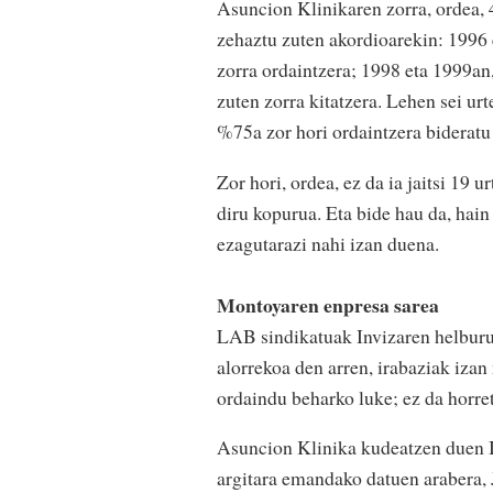
Asuncion Klinikaren zorra, ordea, 4
zehaztu zuten akordioarekin: 1996 
zorra ordaintzera; 1998 eta 1999an
zuten zorra kitatzera. Lehen sei ur
%75a zor hori ordaintzera bideratu 
Zor hori, ordea, ez da ia jaitsi 19 
diru kopurua. Eta bide hau da, hai
ezagutarazi nahi izan duena.
Montoyaren enpresa sarea
LAB sindikatuak Invizaren helburu
alorrekoa den arren, irabaziak iza
ordaindu beharko luke; ez da horret
Asuncion Klinika kudeatzen duen I
argitara emandako datuen arabera,