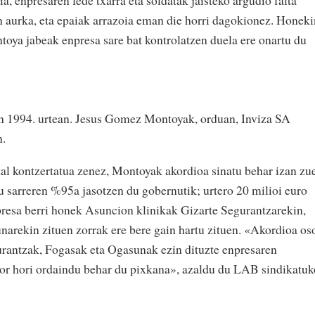
a, enpresaren fede txarra eta soldatak jaisteko argudio falta
en aurka, eta epaiak arrazoia eman die horri dagokionez. Honeki
oya jabeak enpresa sare bat kontrolatzen duela ere onartu du
n 1994. urtean. Jesus Gomez Montoyak, orduan, Inviza SA
n.
tal kontzertatua zenez, Montoyak akordioa sinatu behar izan zu
ru sarreren %95a jasotzen du gobernutik; urtero 20 milioi euro
resa berri honek Asuncion klinikak Gizarte Segurantzarekin,
arekin zituen zorrak ere bere gain hartu zituen. «Akordioa os
urantzak, Fogasak eta Ogasunak ezin dituzte enpresaren
zor hori ordaindu behar du pixkana», azaldu du LAB sindikatuk