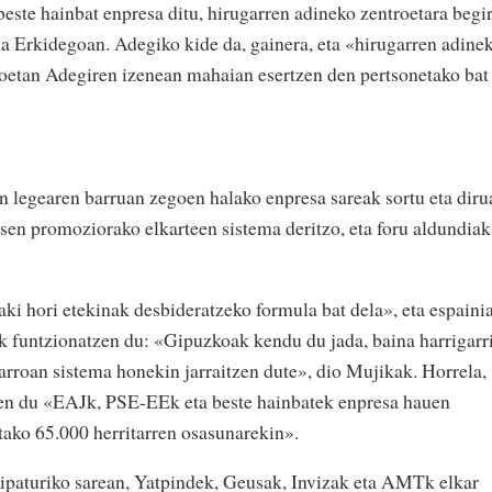
este hainbat enpresa ditu, hirugarren adineko zentroetara begir
 Erkidegoan. Adegiko kide da, gainera, eta «hirugarren adine
oetan Adegiren izenean mahaian esertzen den pertsonetako bat
 legearen barruan zegoen halako enpresa sareak sortu eta diru
esen promoziorako elkarteen sistema deritzo, eta foru aldundiak
i hori etekinak desbideratzeko formula bat dela», eta espaini
k funtzionatzen du: «Gipuzkoak kendu du jada, baina harrigarr
arroan sistema honekin jarraitzen dute», dio Mujikak. Horrela,
zen du «EAJk, PSE-EEk eta beste hainbatek enpresa hauen
ako 65.000 herritarren osasunarekin».
 aipaturiko sarean, Yatpindek, Geusak, Invizak eta AMTk elkar