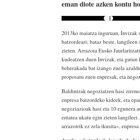
eman diote azken kontu ho
2013ko maiatza inguruan, Invizak s
batzordeari; bataz beste, langileen
zieten. Arrazoia Eusko Jaurlaritza
kudeatzen duen Invizak, eta gutun 
beherakada bat izango zuela azaldu
proposatu zuen enpresak, eta negoz
Baldintzak negoziatzen hasi zirenea
enpresa batzordeko kideek, eta epa
negoziazioak hasi eta 10 egunera a
ematea ukatu egin zieten langileei.
arrazoirik ez zela ikusita», enpresa