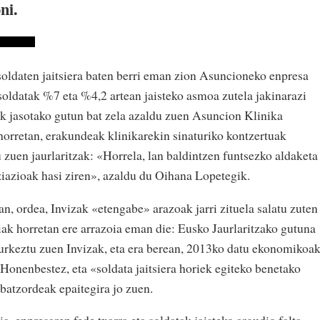
ni.
oldaten jaitsiera baten berri eman zion Asuncioneko enpresa
 soldatak %7 eta %4,2 artean jaisteko asmoa zutela jakinarazi
tik jasotako gutun bat zela azaldu zuen Asuncion Klinika
horretan, erakundeak klinikarekin sinaturiko kontzertuak
 zuen jaurlaritzak: «Horrela, lan baldintzen funtsezko aldaketa
iazioak hasi ziren», azaldu du Oihana Lopetegik.
n, ordea, Invizak «etengabe» arazoak jarri zituela salatu zuten
iak horretan ere arrazoia eman die: Eusko Jaurlaritzako gutuna
urkeztu zuen Invizak, eta era berean, 2013ko datu ekonomikoa
 Honenbestez, eta «soldata jaitsiera horiek egiteko benetako
 batzordeak epaitegira jo zuen.