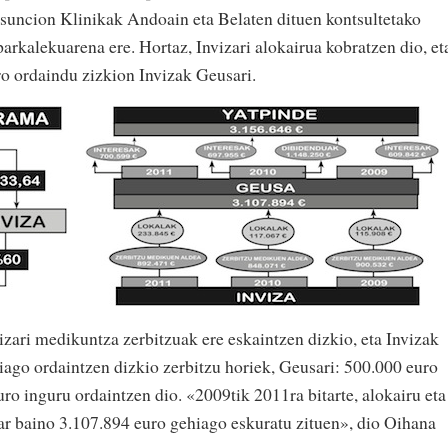
Asuncion Klinikak Andoain eta Belaten dituen kontsultetako
parkalekuarena ere. Hortaz, Invizari alokairua kobratzen dio, et
ro ordaindu zizkion Invizak Geusari.
izari medikuntza zerbitzuak ere eskaintzen dizkio, eta Invizak
iago ordaintzen dizkio zerbitzu horiek, Geusari: 500.000 euro
ro inguru ordaintzen dio. «2009tik 2011ra bitarte, alokairu eta
ar baino 3.107.894 euro gehiago eskuratu zituen», dio Oihana