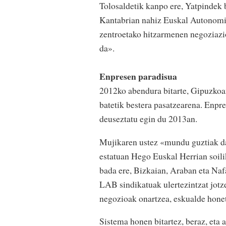
Tolosaldetik kanpo ere, Yatpindek b
Kantabrian nahiz Euskal Autonomia
zentroetako hitzarmenen negoziazi
da».
Enpresen paradisua
2012ko abendura bitarte, Gipuzkoan
batetik bestera pasatzearena. Enpr
deuseztatu egin du 2013an.
Mujikaren ustez «mundu guztiak dak
estatuan Hego Euskal Herrian soili
bada ere, Bizkaian, Araban eta Naf
LAB sindikatuak ulertezintzat jot
negozioak onartzea, eskualde honet
Sistema honen bitartez, beraz, eta