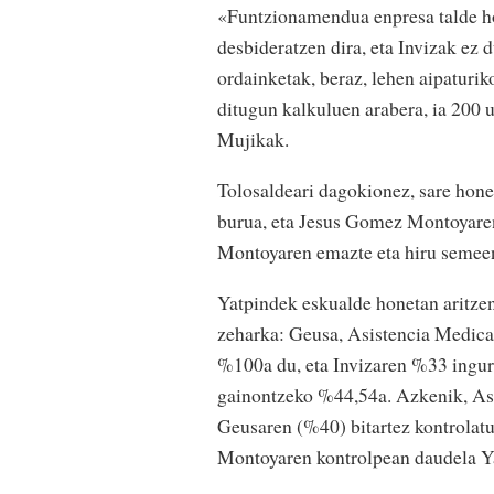
«Funtzionamendua enpresa talde hor
desbideratzen dira, eta Invizak ez d
ordainketak, beraz, lehen aipaturik
ditugun kalkuluen arabera, ia 200 
Mujikak.
Tolosaldeari dagokionez, sare hon
burua, eta Jesus Gomez Montoyaren
Montoyaren emazte eta hiru semeen
Yatpindek eskualde honetan aritzen
zeharka: Geusa, Asistencia Medica 
%100a du, eta Invizaren %33 inguru
gainontzeko %44,54a. Azkenik, As
Geusaren (%40) bitartez kontrolat
Montoyaren kontrolpean daudela Y