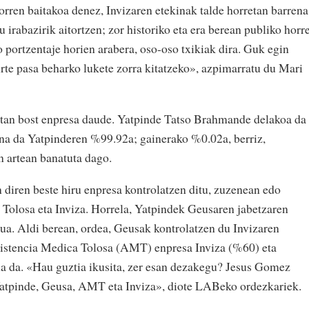
ren baitakoa denez, Invizaren etekinak talde horretan barrena
u irabazirik aitortzen; zor historiko eta era berean publiko horr
o portzentaje horien arabera, oso-oso txikiak dira. Guk egin
urte pasa beharko lukete zorra kitatzeko», azpimarratu du Mari
etan bost enpresa daude. Yatpinde Tatso Brahmande delakoa da
a da Yatpinderen %99.92a; gainerako %0.02a, berriz,
 artean banatuta dago.
 diren beste hiru enpresa kontrolatzen ditu, zuzenean edo
Tolosa eta Inviza. Horrela, Yatpindek Geusaren jabetzaren
a. Aldi berean, ordea, Geusak kontrolatzen du Invizaren
istencia Medica Tolosa (AMT) enpresa Inviza (%60) eta
ua da. «Hau guztia ikusita, zer esan dezakegu? Jesus Gomez
atpinde, Geusa, AMT eta Inviza», diote LABeko ordezkariek.