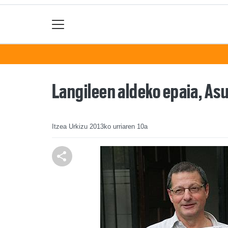
Langileen aldeko epaia, As
Itzea Urkizu
2013ko urriaren 10a