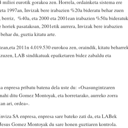
 milioi eurotik gorakoa zen. Horrela, ordainketa sistema ere
eta 1997an, Invizak bere irabazien %20a bideratu behar zuen
, berriz, %40a, eta 2000 eta 2001ean irabazien %50a bideratu
te horiek pasatakoan, 2001etik aurrera, Invizak bere irabazien
behar du, guztia kitatu arte.
urtean,eta 2011n 4.019.530 eurokoa zen, oraindik, kitatu beharre
n zuzen, LAB sindikatuak epaiketaren bidez zabaldu eta
a enpresa pribatu batena dela uste du: «Osasungintzaren
n nahi ditu Gomez Montoyak, eta horretarako, aurreko zorra
an ari, ordea».
nviza SA enpresa, enpresa sare bateko zati da, eta LABek
 Jesus Gomez Montoyak du sare honen guztiaren kontrola.