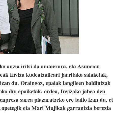
o auzia iritsi da amaierara, eta Asuncion
ak Inviza kudeatzaileari jarritako salaketak,
izan du. Oraingoz, epaiak langileen baldintzak
oko du; epaiketak, ordea, Invizako jabea den
presa sarea plazaratzeko ere balio izan du, e
opetegik eta Mari Mujikak garrantzia berezia