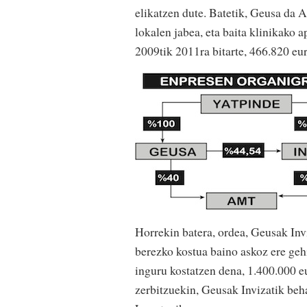
elikatzen dute. Batetik, Geusa da 
lokalen jabea, eta baita klinikako a
2009tik 2011ra bitarte, 466.820 eu
Horrekin batera, ordea, Geusak Inv
berezko kostua baino askoz ere geh
inguru kostatzen dena, 1.400.000 eu
zerbitzuekin, Geusak Invizatik beh