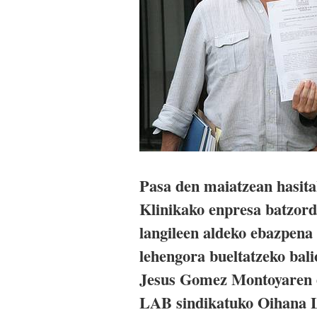
Pasa den maiatzean hasitak
Klinikako enpresa batzorde
langileen aldeko ebazpena 
lehengora bueltatzeko bali
Jesus Gomez Montoyaren en
LAB sindikatuko Oihana L