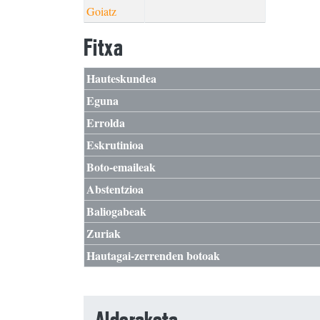
Goiatz
Fitxa
Hauteskundea
Eguna
Errolda
Eskrutinioa
Boto-emaileak
Abstentzioa
Baliogabeak
Zuriak
Hautagai-zerrenden botoak