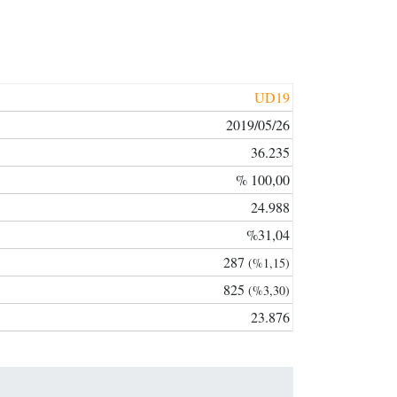
UD19
2019/05/26
36.235
% 100,00
24.988
%31,04
287
(%1,15)
825
(%3,30)
23.876