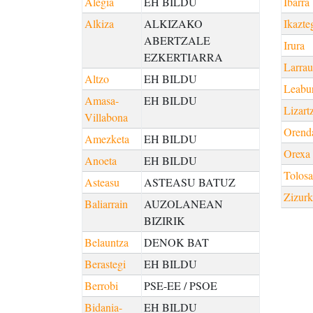
Alegia
EH BILDU
Ibarra
Alkiza
ALKIZAKO
Ikazte
ABERTZALE
Irura
EZKERTIARRA
Larrau
Altzo
EH BILDU
Leabu
Amasa-
EH BILDU
Lizart
Villabona
Orend
Amezketa
EH BILDU
Orexa
Anoeta
EH BILDU
Tolosa
Asteasu
ASTEASU BATUZ
Zizurk
Baliarrain
AUZOLANEAN
BIZIRIK
Belauntza
DENOK BAT
Berastegi
EH BILDU
Berrobi
PSE-EE / PSOE
Bidania-
EH BILDU