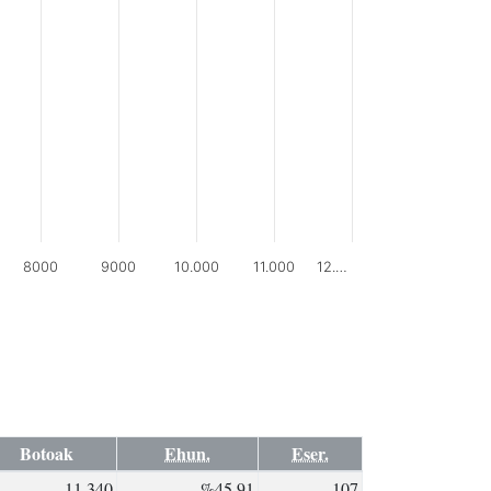
8000
9000
10.000
11.000
12.…
Botoak
Ehun.
Eser.
11.340
%45,91
107