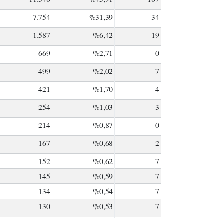
7.754
%31,39
34
1.587
%6,42
19
669
%2,71
0
499
%2,02
7
421
%1,70
4
254
%1,03
3
214
%0,87
0
167
%0,68
2
152
%0,62
7
145
%0,59
7
134
%0,54
7
130
%0,53
7