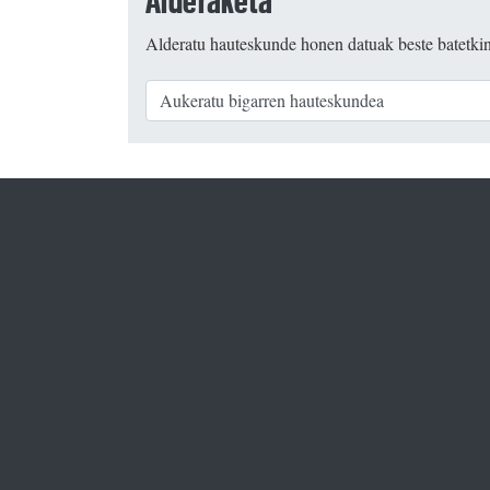
Alderaketa
Alderatu hauteskunde honen datuak beste batetki