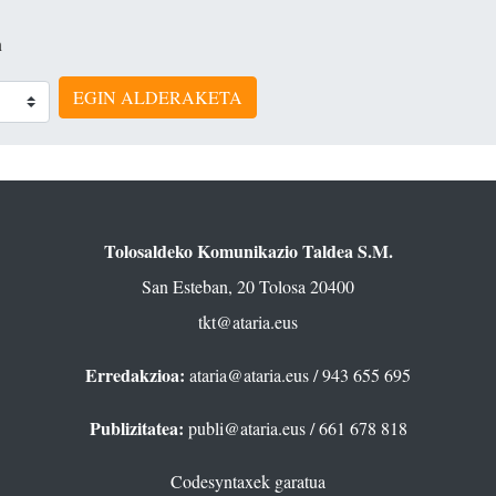
n
EGIN ALDERAKETA
Tolosaldeko Komunikazio Taldea S.M.
San Esteban, 20 Tolosa 20400
tkt@ataria.eus
Erredakzioa:
ataria@ataria.eus
/ 943 655 695
Publizitatea:
publi@ataria.eus
/ 661 678 818
Codesyntaxek garatua