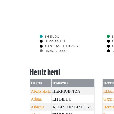
EH BILDU
E
HERRIGINTZA
A
AUZOLANEAN BIZIRIK
A
GARAI BERRIAK
B
Herriz herri
Herria
Irabazlea
Herri
Abaltzisketa
HERRIGINTZA
Elduai
Aduna
EH BILDU
Gaztel
Albiztur
ALBIZTUR BIZITUZ
Hernia