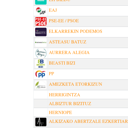
EAJ
PSE-EE / PSOE
ELKARREKIN PODEMOS
ASTEASU BATUZ
AURRERA ALEGIA
BEASTI BIZI
PP
AMEZKETA ETORKIZUN
HERRIGINTZA
ALBIZTUR BIZITUZ
HERNIOPE
ALKIZAKO ABERTZALE EZKERTIA