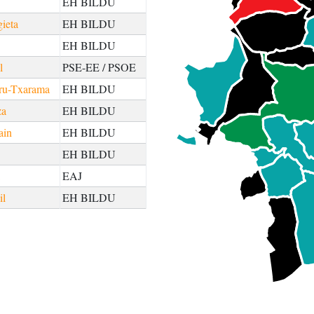
EH BILDU
gieta
EH BILDU
EH BILDU
l
PSE-EE / PSOE
ru-Txarama
EH BILDU
za
EH BILDU
ain
EH BILDU
EH BILDU
EAJ
il
EH BILDU