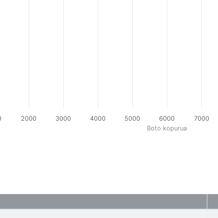
0
2000
3000
4000
5000
6000
7000
Boto kopurua