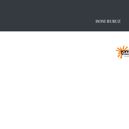
HONI BURUZ