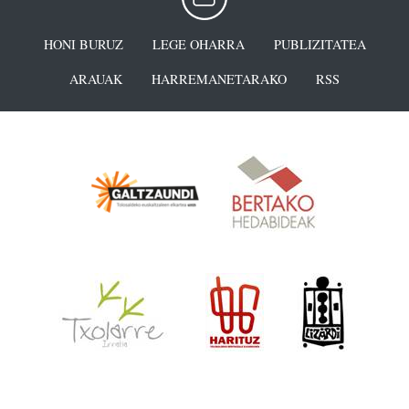
HONI BURUZ
LEGE OHARRA
PUBLIZITATEA
ARAUAK
HARREMANETARAKO
RSS