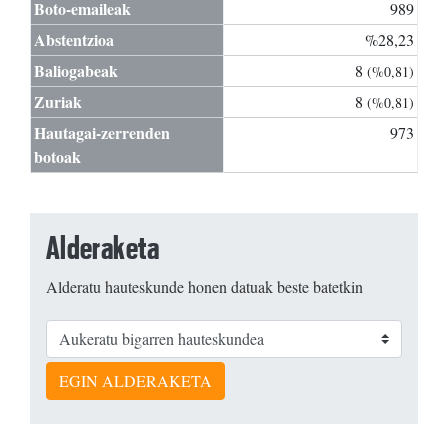
Boto-emaileak
989
Abstentzioa
%28,23
Baliogabeak
8
(%0,81)
Zuriak
8
(%0,81)
Hautagai-zerrenden
973
botoak
Alderaketa
Alderatu hauteskunde honen datuak beste batetkin
EGIN ALDERAKETA