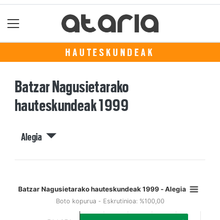
HAUTESKUNDEAK
Batzar Nagusietarako
hauteskundeak 1999
Alegia
Batzar Nagusietarako hauteskundeak 1999 - Alegia
Boto kopurua - Eskrutinioa: %100,00