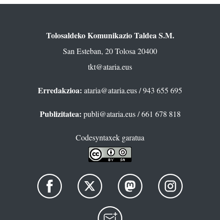
Tolosaldeko Komunikazio Taldea S.M.
San Esteban, 20 Tolosa 20400
tkt@ataria.eus
Erredakzioa:
ataria@ataria.eus
/ 943 655 695
Publizitatea:
publi@ataria.eus
/ 661 678 818
Codesyntaxek garatua