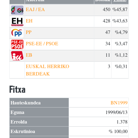
EAJ / EA
450
%45,87
EH
428
%43,63
PP
47
%4,79
PSE-EE / PSOE
34
%3,47
EB
11
%1,12
EUSKAL HERRIKO
3
%0,31
BERDEAK
Fitxa
Hauteskundea
BN1999
Eguna
1999/06/13
Errolda
1.378
Eskrutinioa
% 100,00