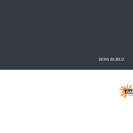
HONI BURUZ