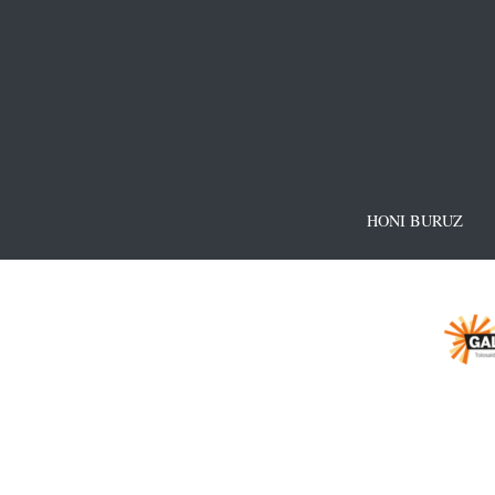
HONI BURUZ