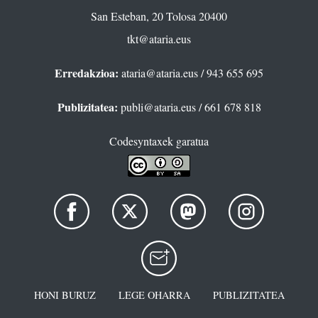
San Esteban, 20 Tolosa 20400
tkt@ataria.eus
Erredakzioa:
ataria@ataria.eus
/ 943 655 695
Publizitatea:
publi@ataria.eus
/ 661 678 818
Codesyntaxek garatua
HONI BURUZ
LEGE OHARRA
PUBLIZITATEA