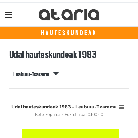
HAUTESKUNDEAK
Udal hauteskundeak 1983
Leaburu-Txarama
Udal hauteskundeak 1983 - Leaburu-Txarama
Boto kopurua - Eskrutinioa: %100,00