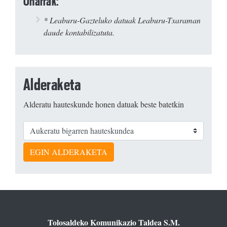
Oharrak:
* Leaburu-Gazteluko datuak Leaburu-Txaraman
daude kontabilizatuta.
Alderaketa
Alderatu hauteskunde honen datuak beste batetkin
EGIN ALDERAKETA
Tolosaldeko Komunikazio Taldea S.M.