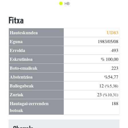
HB
Fitxa
Hauteskundea
UD83
Eguna
1983/05/08
Errolda
493
Eskrutinioa
% 100,00
Boto-emaileak
223
Abstentzioa
%54,77
Baliogabeak
12
(%5,38)
Zuriak
23
(%10,31)
Hautagai-zerrenden
188
botoak