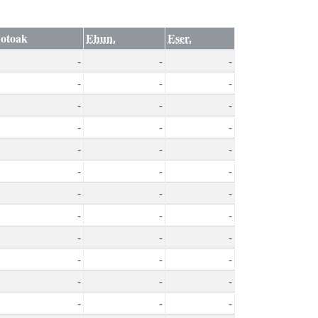
otoak
Ehun.
Eser.
-
-
-
-
-
-
-
-
-
-
-
-
-
-
-
-
-
-
-
-
-
-
-
-
-
-
-
-
-
-
-
-
-
-
-
-