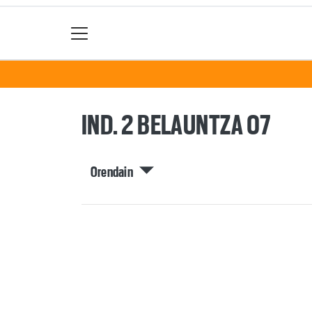
IND. 2 BELAUNTZA 07
Orendain