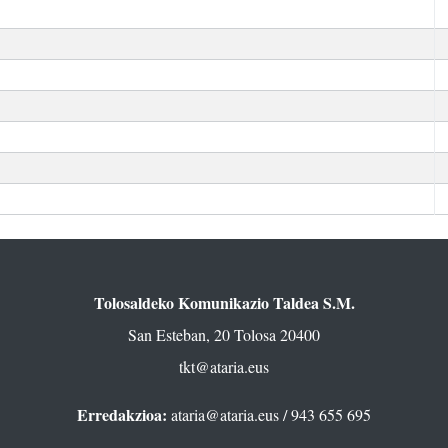
Tolosaldeko Komunikazio Taldea S.M.
San Esteban, 20 Tolosa 20400
tkt@ataria.eus
Erredakzioa:
ataria@ataria.eus
/ 943 655 695