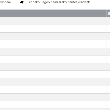
skundeak
Europako Legebiltzarrerako hauteskundeak
B