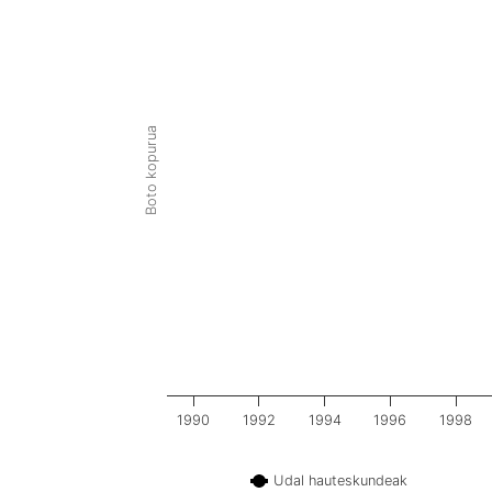
Boto kopurua
1990
1992
1994
1996
1998
Udal hauteskundeak