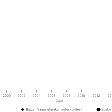
2000
2002
2004
2006
2008
2010
2012
20
Data
Batzar Nagusietarako hauteskundeak
Eusko 