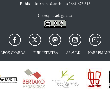
Publizitatea:
publi@ataria.eus
/ 661 678 818
Codesyntaxek garatua
LEGE OHARRA
PUBLIZITATEA
ARAUAK
HARREMANE