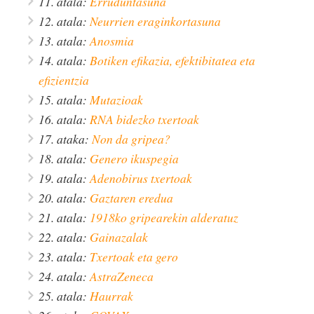
11. atala:
Erruduntasuna
12. atala:
Neurrien eraginkortasuna
13. atala:
Anosmia
14. atala:
Botiken efikazia, efektibitatea eta
efizientzia
15. atala:
Mutazioak
16. atala:
RNA bidezko txertoak
17. ataka:
Non da gripea?
18. atala:
Genero ikuspegia
19. atala:
Adenobirus txertoak
20. atala:
Gaztaren eredua
21. atala:
1918ko gripearekin alderatuz
22. atala:
Gainazalak
23. atala:
Txertoak eta gero
24. atala:
AstraZeneca
25. atala:
Haurrak