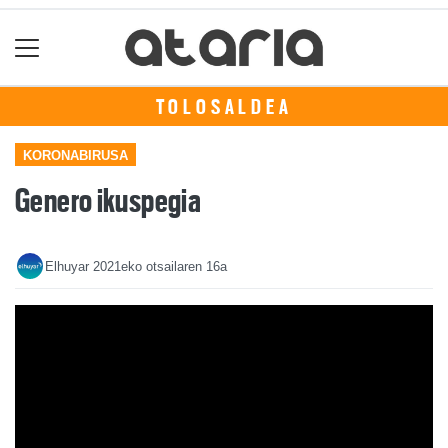
TOLOSALDEA
KORONABIRUSA
Genero ikuspegia
Elhuyar
2021eko otsailaren 16a