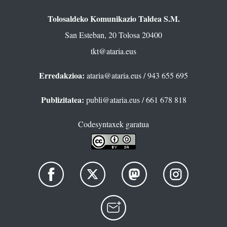
Tolosaldeko Komunikazio Taldea S.M.
San Esteban, 20 Tolosa 20400
tkt@ataria.eus
Erredakzioa:
ataria@ataria.eus
/ 943 655 695
Publizitatea:
publi@ataria.eus
/ 661 678 818
Codesyntaxek garatua