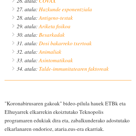
26. atala:
COVAX
27. atala:
Hazkunde esponentziala
28. atala:
Antigeno-testak
29. atala:
Ariketa fisikoa
30. atala:
Besarkadak
31. atala:
Dosi bakarreko txertoak
32. atala:
Animaliak
33. atala:
Asintomatikoak
34. atala:
Talde-immunitatearen faktoreak
"Koronabirusaren gakoak" bideo-pilula hauek ETBk eta
Elhuyarrek elkarrekin ekoiztutako Teknopolis
programaren edukiak dira eta, zabalkunderako adostutako
elkarlanaren ondorioz, ataria.eus-era ekarriak.