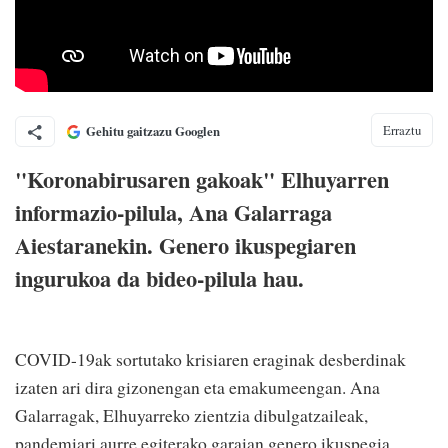
Erraztu
Gehitu gaitzazu Googlen
"Koronabirusaren gakoak" Elhuyarren
informazio-pilula, Ana Galarrag
a
Aiestara
nekin.
Genero ikuspegiaren
ingurukoa da bideo-pilula hau.
COVID-19ak sortutako krisiaren eraginak desberdinak
izaten ari dira gizonengan eta emakumeengan. Ana
Galarragak, Elhuyarreko zientzia dibulgatzaileak,
pandemiari aurre egiterako garaian genero ikuspegia