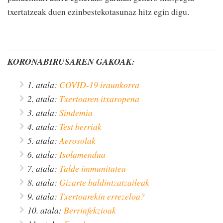
txertatzeak duen ezinbestekotasunaz hitz egin digu.
KORONABIRUSAREN GAKOAK:
1. atala:
COVID-19 iraunkorra
2. atala:
Txertoaren itxaropena
3. atala:
Sindemia
4. atala:
Test berriak
5. atala:
Aerosolak
6. atala:
Isolamendua
7. atala:
Talde immunitatea
8. atala:
Gizarte baldintzatzaileak
9. atala:
Txertoarekin errezeloa?
10. atala:
Berrinfekzioak