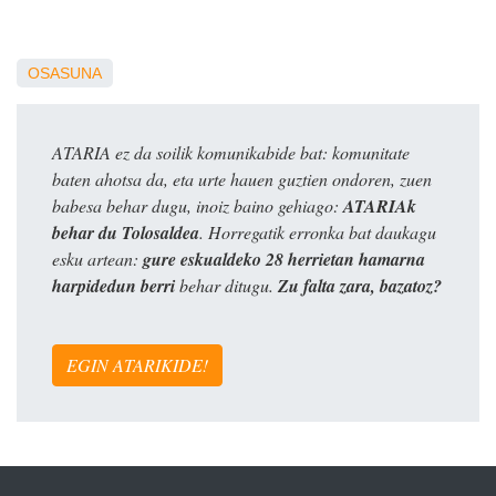
OSASUNA
ATARIA ez da soilik komunikabide bat: komunitate
baten ahotsa da, eta urte hauen guztien ondoren, zuen
babesa behar dugu, inoiz baino gehiago:
ATARIAk
behar du Tolosaldea
. Horregatik erronka bat daukagu
esku artean:
gure eskualdeko 28 herrietan hamarna
harpidedun berri
behar ditugu.
Zu falta zara, bazatoz?
EGIN ATARIKIDE!