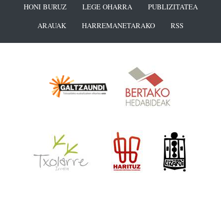
HONI BURUZ
LEGE OHARRA
PUBLIZITATEA
ARAUAK
HARREMANETARAKO
RSS