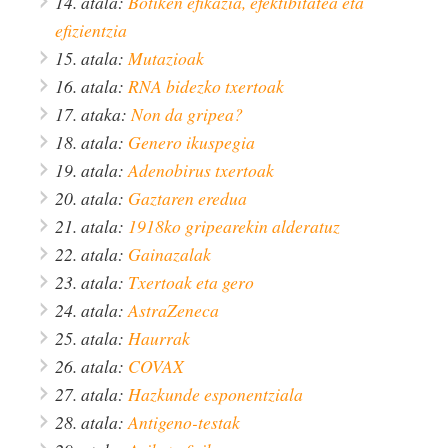
14. atala:
Botiken efikazia, efektibitatea eta
efizientzia
15. atala:
Mutazioak
16. atala:
RNA bidezko txertoak
17. ataka:
Non da gripea?
18. atala:
Genero ikuspegia
19. atala:
Adenobirus txertoak
20. atala:
Gaztaren eredua
21. atala:
1918ko gripearekin alderatuz
22. atala:
Gainazalak
23. atala:
Txertoak eta gero
24. atala:
AstraZeneca
25. atala:
Haurrak
26. atala:
COVAX
27. atala:
Hazkunde esponentziala
28. atala:
Antigeno-testak