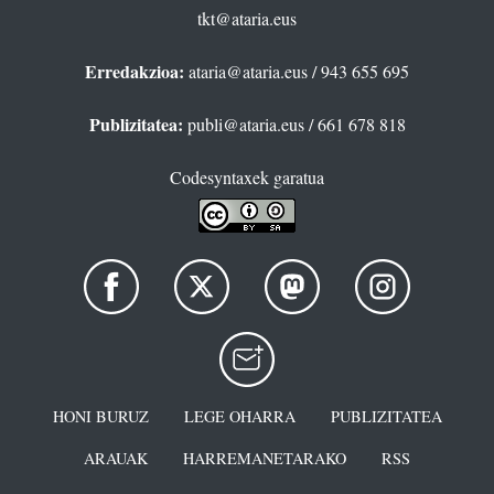
tkt@ataria.eus
Erredakzioa:
ataria@ataria.eus
/ 943 655 695
Publizitatea:
publi@ataria.eus
/ 661 678 818
Codesyntaxek garatua
HONI BURUZ
LEGE OHARRA
PUBLIZITATEA
ARAUAK
HARREMANETARAKO
RSS