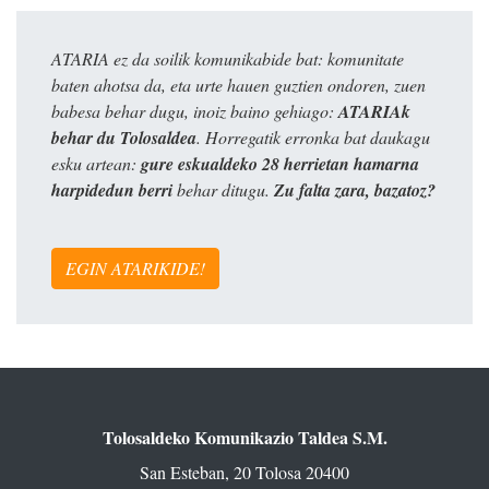
ATARIA ez da soilik komunikabide bat: komunitate
baten ahotsa da, eta urte hauen guztien ondoren, zuen
babesa behar dugu, inoiz baino gehiago:
ATARIAk
behar du Tolosaldea
. Horregatik erronka bat daukagu
esku artean:
gure eskualdeko 28 herrietan hamarna
harpidedun berri
behar ditugu.
Zu falta zara, bazatoz?
EGIN ATARIKIDE!
Tolosaldeko Komunikazio Taldea S.M.
San Esteban, 20 Tolosa 20400