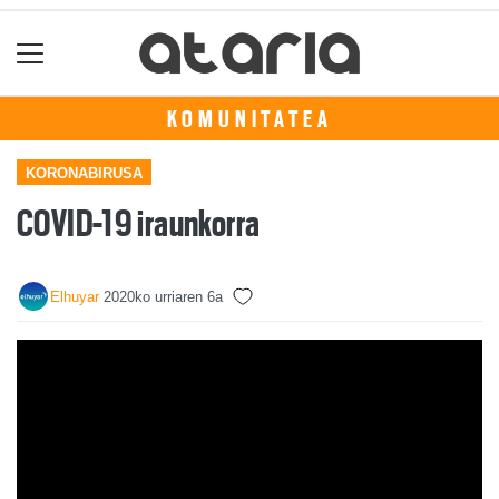
KOMUNITATEA
KORONABIRUSA
COVID-19 iraunkorra
Elhuyar
2020ko urriaren 6a