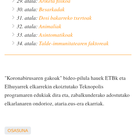
29. atala:
Ariketa fisikoa
30. atala:
Besarkadak
31. atala:
Dosi bakarreko txertoak
32. atala:
Animaliak
33. atala:
Asintomatikoak
34. atala:
Talde-immunitatearen faktoreak
"Koronabirusaren gakoak" bideo-pilula hauek ETBk eta
Elhuyarrek elkarrekin ekoiztutako Teknopolis
programaren edukiak dira eta, zabalkunderako adostutako
elkarlanaren ondorioz, ataria.eus-era ekarriak.
OSASUNA