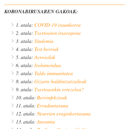
KORONABIRUSAREN GAKOAK:
1. atala:
COVID-19 iraunkorra
2. atala:
Txertoaren itxaropena
3. atala:
Sindemia
4. atala:
Test berriak
5. atala:
Aerosolak
6. atala:
Isolamendua
7. atala:
Talde immunitatea
8. atala:
Gizarte baldintzatzaileak
9. atala:
Txertoarekin errezeloa?
10. atala:
Berrinfekzioak
11. atala:
Erruduntasuna
12. atala:
Neurrien eraginkortasuna
13. atala:
Anosmia