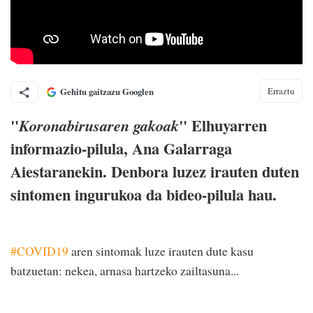
Erraztu
Gehitu gaitzazu Googlen
"
" Elhuyarren
Koronabirusaren gakoak
informazio-pilula, Ana Galarrag
a
Aiestara
nekin. D
enbora luzez irauten duten
sintomen ingurukoa da bideo-pilula hau.
#COVID19
aren sintomak luze irauten dute kasu
batzuetan: nekea, arnasa hartzeko zailtasuna...