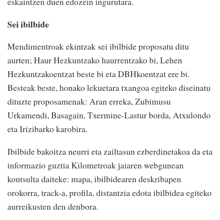
eskaintzen duen edozein ingurutara.
Sei ibilbide
Mendimentroak ekintzak sei ibilbide proposatu ditu
aurten; Haur Hezkuntzako haurrentzako bi, Lehen
Hezkuntzakoentzat beste bi eta DBHkoentzat ere bi.
Besteak beste, honako lekuetara txangoa egiteko diseinatu
dituzte proposamenak: Aran erreka, Zubimusu
Urkamendi, Basagain, Txermine-Lastur borda, Atxulondo
eta Irizibarko karobira.
Ibilbide bakoitza neurri eta zailtasun ezberdinetakoa da eta
informazio guztia Kilometroak jaiaren webgunean
kontsulta daiteke: mapa, ibilbidearen deskribapen
orokorra, track-a, profila, distantzia edota ibilbidea egiteko
aurreikusten den denbora.