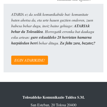
ATARIA ez da soilik komunikabide bat: komunitate
baten ahotsa da, eta urte hauen guztien ondoren, zuen
babesa behar dugu, inoiz baino gehiago:
ATARIAk
behar du Tolosaldea
. Horregatik erronka bat daukagu
esku artean:
gure eskualdeko 28 herrietan hamarna
harpidedun berri
behar ditugu.
Zu falta zara, bazatoz?
EGIN ATARIKIDE!
Tolosaldeko Komunikazio Taldea S.M.
San Esteban, 20 Tolosa 20400