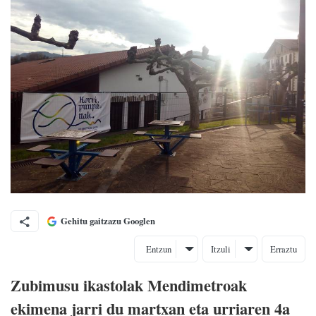
Gehitu gaitzazu Googlen
Entzun
Itzuli
Erraztu
Zubimusu ikastolak Mendimetroak
ekimena jarri du martxan eta urriaren 4a