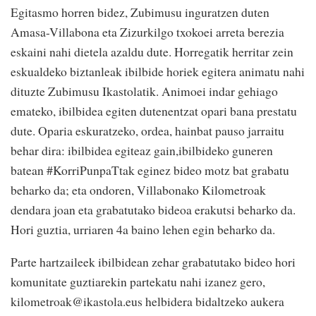
Egitasmo horren bidez, Zubimusu inguratzen duten
Amasa-Villabona eta Zizurkilgo txokoei arreta berezia
eskaini nahi dietela azaldu dute. Horregatik herritar zein
eskualdeko biztanleak ibilbide horiek egitera animatu nahi
dituzte Zubimusu Ikastolatik. Animoei indar gehiago
emateko, ibilbidea egiten dutenentzat opari bana prestatu
dute. Oparia eskuratzeko, ordea, hainbat pauso jarraitu
behar dira: ibilbidea egiteaz gain,ibilbideko guneren
batean #KorriPunpaTtak eginez bideo motz bat grabatu
beharko da; eta ondoren, Villabonako Kilometroak
dendara joan eta grabatutako bideoa erakutsi beharko da.
Hori guztia, urriaren 4a baino lehen egin beharko da.
Parte hartzaileek ibilbidean zehar grabatutako bideo hori
komunitate guztiarekin partekatu nahi izanez gero,
kilometroak@ikastola.eus helbidera bidaltzeko aukera