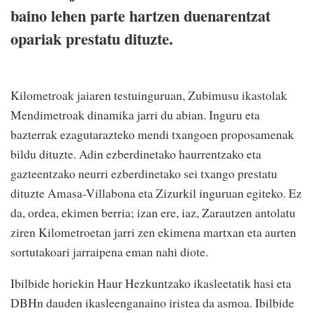
baino lehen parte hartzen duenarentzat
opariak prestatu dituzte.
Kilometroak jaiaren testuinguruan, Zubimusu ikastolak
Mendimetroak dinamika jarri du abian. Inguru eta
bazterrak ezagutarazteko mendi txangoen proposamenak
bildu dituzte. Adin ezberdinetako haurrentzako eta
gazteentzako neurri ezberdinetako sei txango prestatu
dituzte Amasa-Villabona eta Zizurkil inguruan egiteko. Ez
da, ordea, ekimen berria; izan ere, iaz, Zarautzen antolatu
ziren Kilometroetan jarri zen ekimena martxan eta aurten
sortutakoari jarraipena eman nahi diote.
Ibilbide horiekin Haur Hezkuntzako ikasleetatik hasi eta
DBHn dauden ikasleenganaino iristea da asmoa. Ibilbide