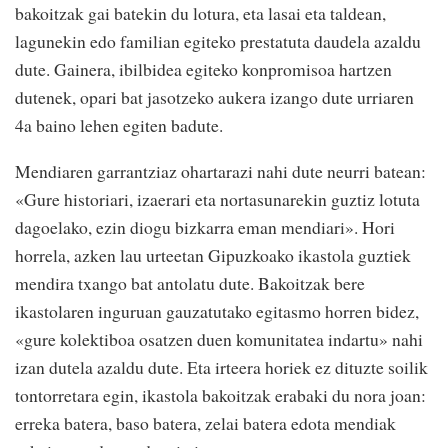
bakoitzak gai batekin du lotura, eta lasai eta taldean,
lagunekin edo familian egiteko prestatuta daudela azaldu
dute. Gainera, ibilbidea egiteko konpromisoa hartzen
dutenek, opari bat jasotzeko aukera izango dute urriaren
4a baino lehen egiten badute.
Mendiaren garrantziaz ohartarazi nahi dute neurri batean:
«Gure historiari, izaerari eta nortasunarekin guztiz lotuta
dagoelako, ezin diogu bizkarra eman mendiari». Hori
horrela, azken lau urteetan Gipuzkoako ikastola guztiek
mendira txango bat antolatu dute. Bakoitzak bere
ikastolaren inguruan gauzatutako egitasmo horren bidez,
«gure kolektiboa osatzen duen komunitatea indartu» nahi
izan dutela azaldu dute. Eta irteera horiek ez dituzte soilik
tontorretara egin, ikastola bakoitzak erabaki du nora joan:
erreka batera, baso batera, zelai batera edota mendiak