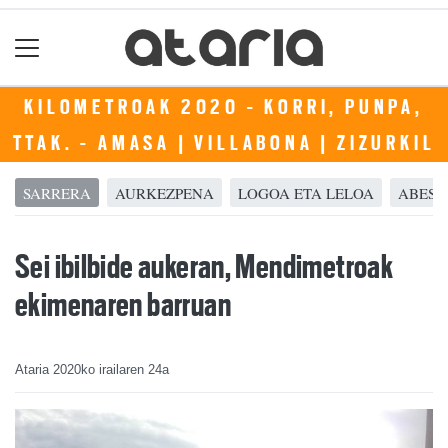
KILOMETROAK 2020 - KORRI, PUNPA,
TTAK. - AMASA | VILLABONA | ZIZURKIL
SARRERA
AURKEZPENA
LOGOA ETA LELOA
ABEST
Sei ibilbide aukeran, Mendimetroak
ekimenaren barruan
Ataria
2020ko irailaren 24a