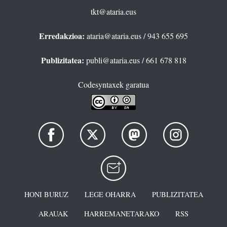
tkt@ataria.eus
Erredakzioa:
ataria@ataria.eus
/ 943 655 695
Publizitatea:
publi@ataria.eus
/ 661 678 818
Codesyntaxek garatua
HONI BURUZ
LEGE OHARRA
PUBLIZITATEA
ARAUAK
HARREMANETARAKO
RSS