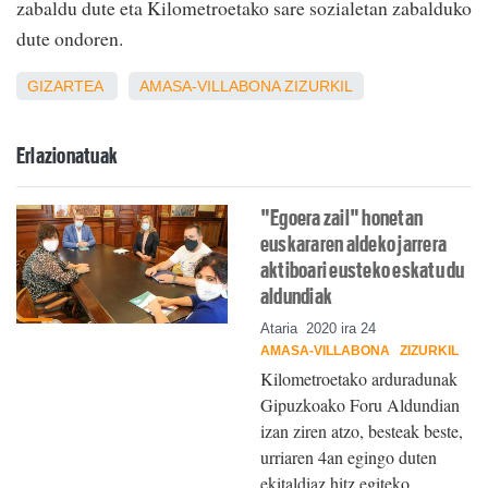
zabaldu dute eta Kilometroetako sare sozialetan zabalduko
dute ondoren.
GIZARTEA
AMASA-VILLABONA
ZIZURKIL
Erlazionatuak
"Egoera zail" honetan
euskararen aldeko jarrera
aktiboari eusteko eskatu du
aldundiak
Ataria
2020 ira 24
AMASA-VILLABONA
ZIZURKIL
Kilometroetako arduradunak
Gipuzkoako Foru Aldundian
izan ziren atzo, besteak beste,
urriaren 4an egingo duten
ekitaldiaz hitz egiteko.