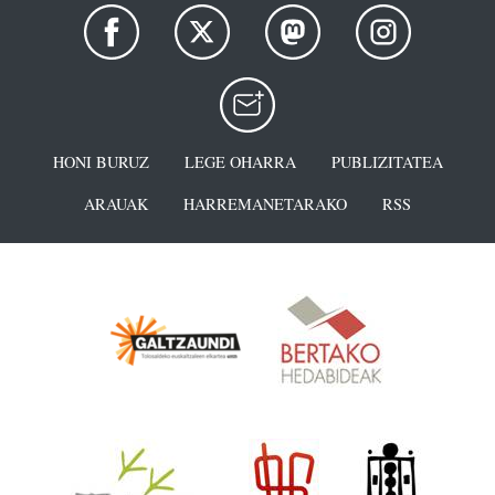
HONI BURUZ
LEGE OHARRA
PUBLIZITATEA
ARAUAK
HARREMANETARAKO
RSS