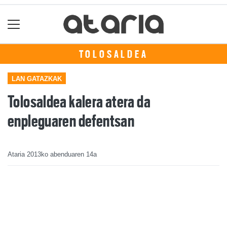
TOLOSALDEA
LAN GATAZKAK
Tolosaldea kalera atera da
enpleguaren defentsan
Ataria
2013ko abenduaren 14a