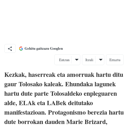
Gehitu gaitzazu Googlen
Entzun
Itzuli
Erraztu
Kezkak, haserreak eta amorruak hartu ditu
gaur Tolosako kaleak. Ehundaka lagunek
hartu dute parte Tolosaldeko enpleguaren
alde, ELAk eta LABek deitutako
manifestazioan. Protagonismo berezia hartu
dute borrokan dauden Marie Brizard,