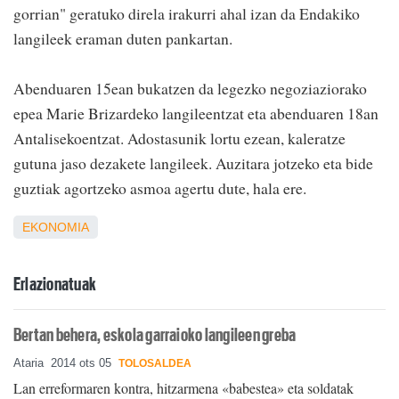
gorrian" geratuko direla irakurri ahal izan da Endakiko
langileek eraman duten pankartan.
Abenduaren 15ean bukatzen da legezko negoziaziorako
epea Marie Brizardeko langileentzat eta abenduaren 18an
Antalisekoentzat. Adostasunik lortu ezean, kaleratze
gutuna jaso dezakete langileek. Auzitara jotzeko eta bide
guztiak agortzeko asmoa agertu dute, hala ere.
EKONOMIA
Erlazionatuak
Bertan behera, eskola garraioko langileen greba
Ataria
2014 ots 05
TOLOSALDEA
Lan erreformaren kontra, hitzarmena «babestea» eta soldatak