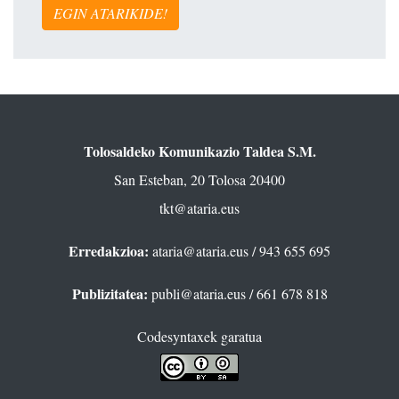
EGIN ATARIKIDE!
Tolosaldeko Komunikazio Taldea S.M.
San Esteban, 20 Tolosa 20400
tkt@ataria.eus
Erredakzioa:
ataria@ataria.eus
/ 943 655 695
Publizitatea:
publi@ataria.eus
/ 661 678 818
Codesyntaxek garatua