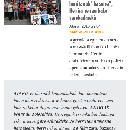
herritarrak "haserre",
Herrira-ren aurkako
sarekadarekin
Ataria
2013 urr 04
AMASA-VILLABONA
Agerraldia egin zuten atzo,
Amasa-Villabonako hainbat
herritarrek, Herrira
erakundearen aurkako polizia
operazioa salatzeko. Honekin
batera, euskal j…
ATARIA ez da soilik komunikabide bat: komunitate
baten ahotsa da, eta urte hauen guztien ondoren, zuen
babesa behar dugu, inoiz baino gehiago:
ATARIAk
behar du Tolosaldea
. Horregatik erronka bat daukagu
esku artean:
gure eskualdeko 28 herrietan hamarna
harpidedun berri
behar ditugu.
Zu falta zara, bazatoz?