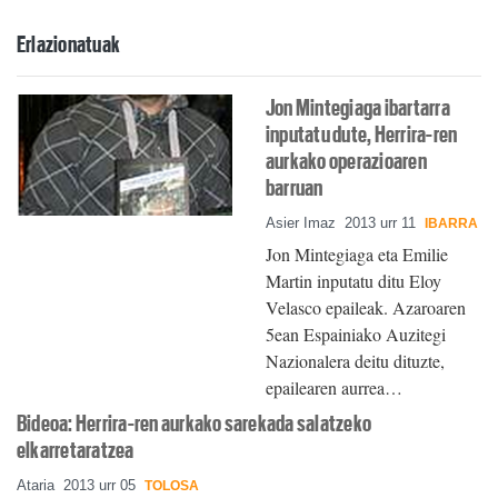
Erlazionatuak
Jon Mintegiaga ibartarra
inputatu dute, Herrira-ren
aurkako operazioaren
barruan
Asier Imaz
2013 urr 11
IBARRA
Jon Mintegiaga eta Emilie
Martin inputatu ditu Eloy
Velasco epaileak. Azaroaren
5ean Espainiako Auzitegi
Nazionalera deitu dituzte,
epailearen aurrea…
Bideoa: Herrira-ren aurkako sarekada salatzeko
elkarretaratzea
Ataria
2013 urr 05
TOLOSA