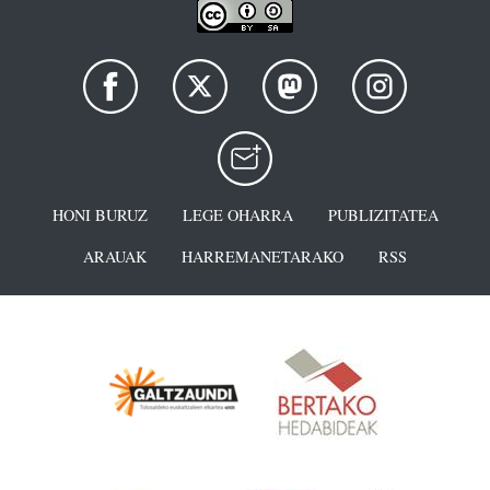
HONI BURUZ
LEGE OHARRA
PUBLIZITATEA
ARAUAK
HARREMANETARAKO
RSS