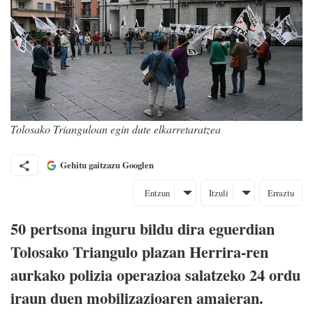
Tolosako Trianguloan egin dute elkarretaratzea
Gehitu gaitzazu Googlen
Entzun
Itzuli
Erraztu
50 pertsona inguru bildu dira eguerdian
Tolosako Triangulo plazan Herrira-ren
aurkako polizia operazioa salatzeko 24 ordu
iraun duen mobilizazioaren amaieran.