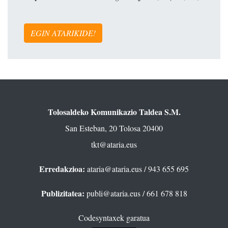
EGIN ATARIKIDE!
Tolosaldeko Komunikazio Taldea S.M.
San Esteban, 20 Tolosa 20400
tkt@ataria.eus
Erredakzioa:
ataria@ataria.eus
/ 943 655 695
Publizitatea:
publi@ataria.eus
/ 661 678 818
Codesyntaxek garatua