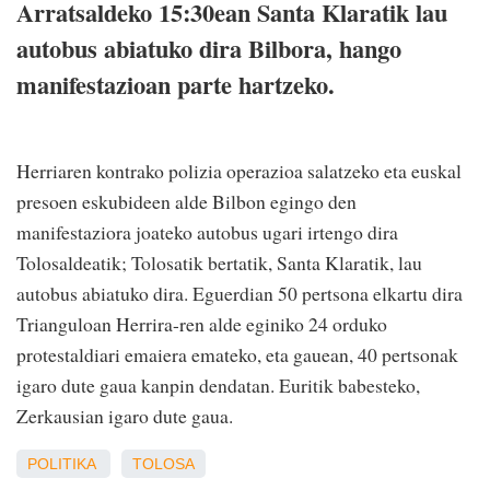
Arratsaldeko 15:30ean Santa Klaratik lau
autobus abiatuko dira Bilbora, hango
manifestazioan parte hartzeko.
Herriaren kontrako polizia operazioa salatzeko eta euskal
presoen eskubideen alde Bilbon egingo den
manifestaziora joateko autobus ugari irtengo dira
Tolosaldeatik; Tolosatik bertatik, Santa Klaratik, lau
autobus abiatuko dira. Eguerdian 50 pertsona elkartu dira
Trianguloan Herrira-ren alde eginiko 24 orduko
protestaldiari emaiera emateko, eta gauean, 40 pertsonak
igaro dute gaua kanpin dendatan. Euritik babesteko,
Zerkausian igaro dute gaua.
POLITIKA
TOLOSA