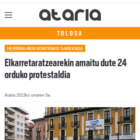
TOLOSA
HERRIRA-REN KONTRAKO SAREKADA
Elkarretaratzearekin amaitu dute 24
orduko protestaldia
Ataria
2013ko urriaren 5a