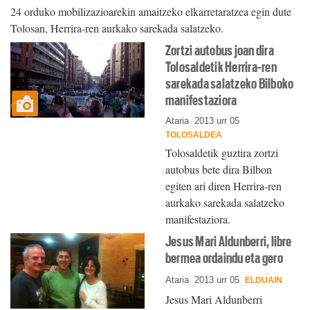
24 orduko mobilizazioarekin amaitzeko elkarretaratzea egin dute
Tolosan, Herrira-ren aurkako sarekada salatzeko.
Zortzi autobus joan dira
Tolosaldetik Herrira-ren
sarekada salatzeko Bilboko
manifestaziora
Ataria
2013 urr 05
TOLOSALDEA
Tolosaldetik guztira zortzi
autobus bete dira Bilbon
egiten ari diren Herrira-ren
aurkako sarekada salatzeko
manifestaziora.
Jesus Mari Aldunberri, libre
bermea ordaindu eta gero
Ataria
2013 urr 05
ELDUAIN
Jesus Mari Aldunberri