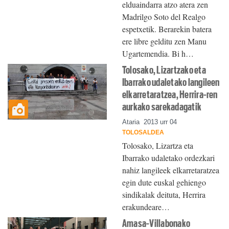
elduaindarra atzo atera zen
Madrilgo Soto del Realgo
espetxetik. Berarekin batera
ere libre gelditu zen Manu
Ugartemendia. Bi h…
Tolosako, Lizartzako eta
Ibarrako udaletako langileen
elkarretaratzea, Herrira-ren
aurkako sarekadagatik
Ataria
2013 urr 04
TOLOSALDEA
Tolosako, Lizartza eta
Ibarrako udaletako ordezkari
nahiz langileek elkarretaratzea
egin dute euskal gehiengo
sindikalak deituta, Herrira
erakundeare…
Amasa-Villabonako