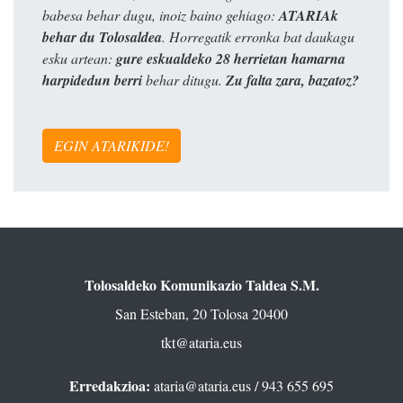
babesa behar dugu, inoiz baino gehiago:
ATARIAk
behar du Tolosaldea
. Horregatik erronka bat daukagu
esku artean:
gure eskualdeko 28 herrietan hamarna
harpidedun berri
behar ditugu.
Zu falta zara, bazatoz?
EGIN ATARIKIDE!
Tolosaldeko Komunikazio Taldea S.M.
San Esteban, 20 Tolosa 20400
tkt@ataria.eus
Erredakzioa:
ataria@ataria.eus
/ 943 655 695