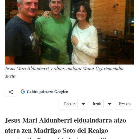
Jesus Mari Aldunberri, erdian, ondoan Manu Ugartemendia
duela
Gehitu gaitzazu Googlen
Entzun
Itzuli
Erraztu
Jesus Mari Aldunberri elduaindarra atzo
atera zen Madrilgo Soto del Realgo