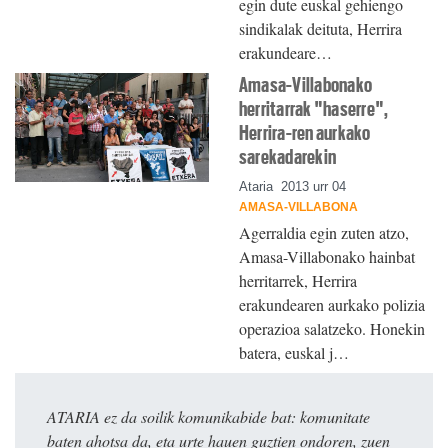
egin dute euskal gehiengo
sindikalak deituta, Herrira
erakundeare…
Amasa-Villabonako
herritarrak "haserre",
Herrira-ren aurkako
sarekadarekin
Ataria
2013 urr 04
AMASA-VILLABONA
Agerraldia egin zuten atzo,
Amasa-Villabonako hainbat
herritarrek, Herrira
erakundearen aurkako polizia
operazioa salatzeko. Honekin
batera, euskal j…
ATARIA ez da soilik komunikabide bat: komunitate
baten ahotsa da, eta urte hauen guztien ondoren, zuen