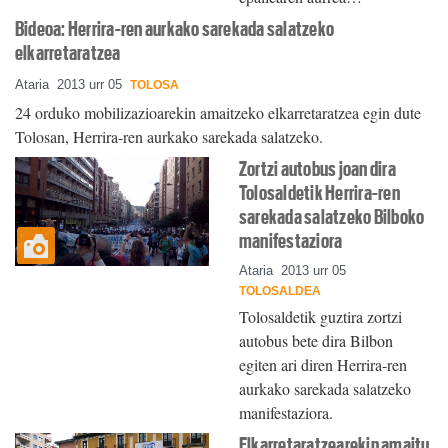
Bideoa: Herrira-ren aurkako sarekada salatzeko
elkarretaratzea
Ataria
2013 urr 05
TOLOSA
24 orduko mobilizazioarekin amaitzeko elkarretaratzea egin dute
Tolosan, Herrira-ren aurkako sarekada salatzeko.
Zortzi autobus joan dira
Tolosaldetik Herrira-ren
sarekada salatzeko Bilboko
manifestaziora
Ataria
2013 urr 05
TOLOSALDEA
Tolosaldetik guztira zortzi
autobus bete dira Bilbon
egiten ari diren Herrira-ren
aurkako sarekada salatzeko
manifestaziora.
Elkarretaratzearekin amaitu