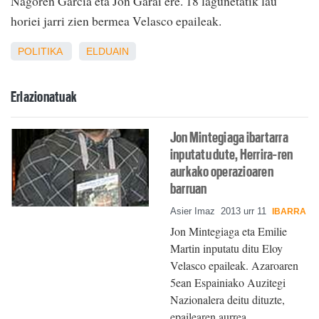
Nagoren Garcia eta Jon Garai ere. 18 lagunetatik lau
horiei jarri zien bermea Velasco epaileak.
POLITIKA
ELDUAIN
Erlazionatuak
Jon Mintegiaga ibartarra
inputatu dute, Herrira-ren
aurkako operazioaren
barruan
Asier Imaz
2013 urr 11
IBARRA
Jon Mintegiaga eta Emilie
Martin inputatu ditu Eloy
Velasco epaileak. Azaroaren
5ean Espainiako Auzitegi
Nazionalera deitu dituzte,
epailearen aurrea…