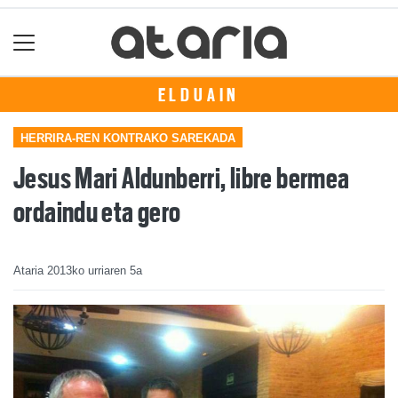
ELDUAIN
HERRIRA-REN KONTRAKO SAREKADA
Jesus Mari Aldunberri, libre bermea
ordaindu eta gero
Ataria
2013ko urriaren 5a