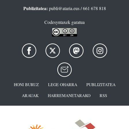
Publizitatea:
publi@ataria.eus
/ 661 678 818
Codesyntaxek garatua
HONI BURUZ
LEGE OHARRA
PUBLIZITATEA
ARAUAK
HARREMANETARAKO
RSS