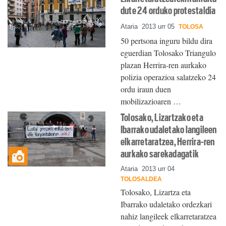
dute 24 orduko protestaldia
Ataria
2013 urr 05
TOLOSA
50 pertsona inguru bildu dira
eguerdian Tolosako Triangulo
plazan Herrira-ren aurkako
polizia operazioa salatzeko 24
ordu iraun duen
mobilizazioaren …
Tolosako, Lizartzako eta
Ibarrako udaletako langileen
elkarretaratzea, Herrira-ren
aurkako sarekadagatik
Ataria
2013 urr 04
TOLOSALDEA
Tolosako, Lizartza eta
Ibarrako udaletako ordezkari
nahiz langileek elkarretaratzea