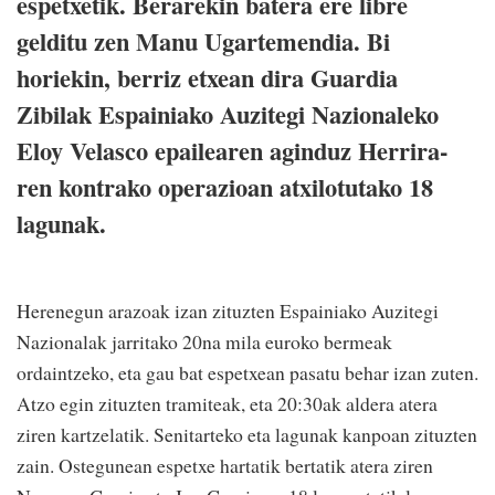
espetxetik. Berarekin batera ere libre
gelditu zen Manu Ugartemendia. Bi
horiekin, berriz etxean dira Guardia
Zibilak Espainiako Auzitegi Nazionaleko
Eloy Velasco epailearen aginduz Herrira-
ren kontrako operazioan atxilotutako 18
lagunak.
Herenegun arazoak izan zituzten Espainiako Auzitegi
Nazionalak jarritako 20na mila euroko bermeak
ordaintzeko, eta gau bat espetxean pasatu behar izan zuten.
Atzo egin zituzten tramiteak, eta 20:30ak aldera atera
ziren kartzelatik. Senitarteko eta lagunak kanpoan zituzten
zain. Ostegunean espetxe hartatik bertatik atera ziren