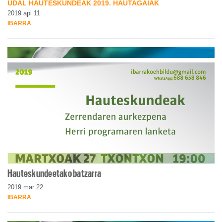
UDAL HAUTESKUNDEAK 2019. HAUTAGAIAK
2019 api 11
IBARRA
Hauteskundeetako batzarra
2019 mar 22
IBARRA