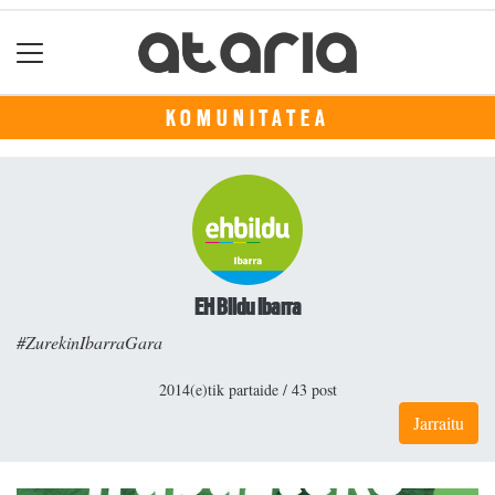
KOMUNITATEA
EH Bildu Ibarra
#ZurekinIbarraGara
2014(e)tik partaide / 43 post
Jarraitu