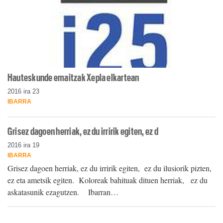
Hauteskunde emaitzak Xepla elkartean
2016 ira 23
IBARRA
Grisez dagoen herriak, ez du irririk egiten, ez d
2016 ira 19
IBARRA
Grisez dagoen herriak, ez du irririk egiten, ez du ilusiorik pizten,
ez eta ametsik egiten. Koloreak bahituak dituen herriak, ez du
askatasunik ezagutzen. Ibarran…