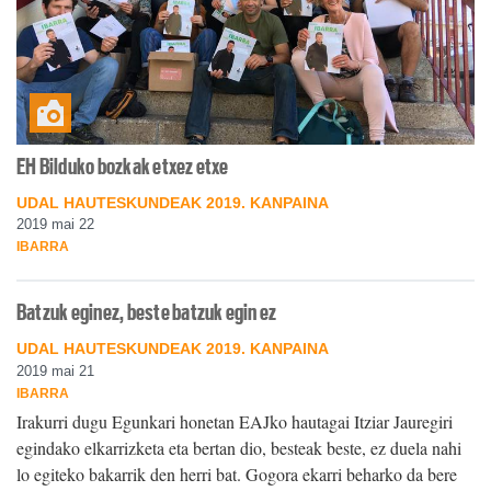
EH Bilduko bozkak etxez etxe
UDAL HAUTESKUNDEAK 2019. KANPAINA
2019 mai 22
IBARRA
Batzuk eginez, beste batzuk egin ez
UDAL HAUTESKUNDEAK 2019. KANPAINA
2019 mai 21
IBARRA
Irakurri dugu Egunkari honetan EAJko hautagai Itziar Jauregiri
egindako elkarrizketa eta bertan dio, besteak beste, ez duela nahi
lo egiteko bakarrik den herri bat. Gogora ekarri beharko da bere