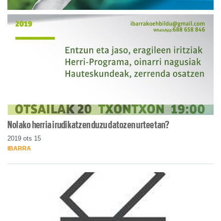
Nolako herria irudikatzen duzu datozen urteetan?
2019 ots 15
IBARRA