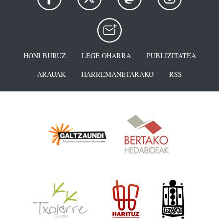
HONI BURUZ
LEGE OHARRA
PUBLIZITATEA
ARAUAK
HARREMANETARAKO
RSS