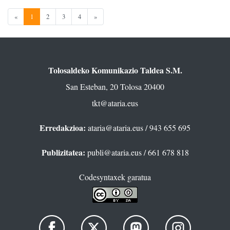
«
1
2
3
4
»
Tolosaldeko Komunikazio Taldea S.M.
San Esteban, 20 Tolosa 20400
tkt@ataria.eus
Erredakzioa:
ataria@ataria.eus
/ 943 655 695
Publizitatea:
publi@ataria.eus
/ 661 678 818
Codesyntaxek garatua