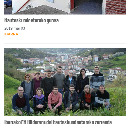
Hauteskundeetarako gunea
2019 mai 03
IBARRA
Ibarrako EH Bilduren udal hauteskundeetarako zerrenda