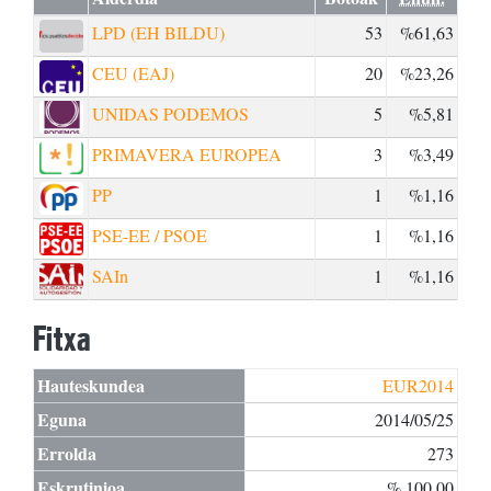
LPD (EH BILDU)
53
%61,63
CEU (EAJ)
20
%23,26
UNIDAS PODEMOS
5
%5,81
PRIMAVERA EUROPEA
3
%3,49
PP
1
%1,16
PSE-EE / PSOE
1
%1,16
SAIn
1
%1,16
Fitxa
Hauteskundea
EUR2014
Eguna
2014/05/25
Errolda
273
Eskrutinioa
% 100,00