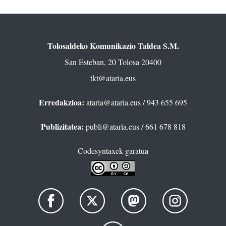
Tolosaldeko Komunikazio Taldea S.M.
San Esteban, 20 Tolosa 20400
tkt@ataria.eus
Erredakzioa:
ataria@ataria.eus
/ 943 655 695
Publizitatea:
publi@ataria.eus
/ 661 678 818
Codesyntaxek garatua