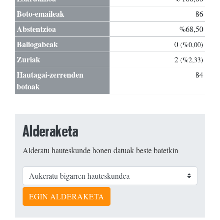
Boto-emaileak
86
Abstentzioa
%68,50
Baliogabeak
0
(%0,00)
Zuriak
2
(%2,33)
Hautagai-zerrenden
84
botoak
Alderaketa
Alderatu hauteskunde honen datuak beste batetkin
EGIN ALDERAKETA