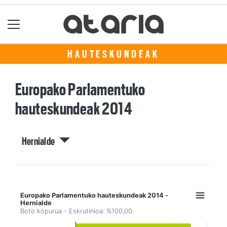
HAUTESKUNDEAK
Europako Parlamentuko
hauteskundeak 2014
Hernialde
Europako Parlamentuko hauteskundeak 2014 -
Hernialde
Boto kopurua - Eskrutinioa: %100,00