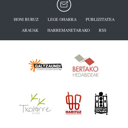
HONI BURUZ
LEGE OHARRA
PUBLIZITATEA
ARAUAK
HARREMANETARAKO
RSS