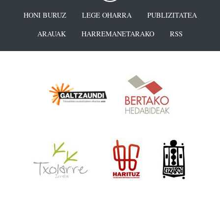
HONI BURUZ
LEGE OHARRA
PUBLIZITATEA
ARAUAK
HARREMANETARAKO
RSS