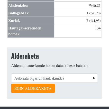
Abstentzioa
%46,21
Baliogabeak
1
(%0,70)
Zuriak
7
(%4,93)
Hautagai-zerrenden
134
botoak
Alderaketa
Alderatu hauteskunde honen datuak beste batetkin
EGIN ALDERAKETA