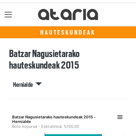
HAUTESKUNDEAK
Batzar Nagusietarako
hauteskundeak 2015
Hernialde
Batzar Nagusietarako hauteskundeak 2015 -
Hernialde
Boto kopurua - Eskrutinioa: %100,00