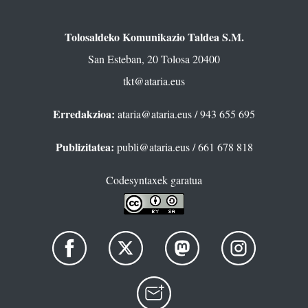
Tolosaldeko Komunikazio Taldea S.M.
San Esteban, 20 Tolosa 20400
tkt@ataria.eus
Erredakzioa:
ataria@ataria.eus
/ 943 655 695
Publizitatea:
publi@ataria.eus
/ 661 678 818
Codesyntaxek garatua