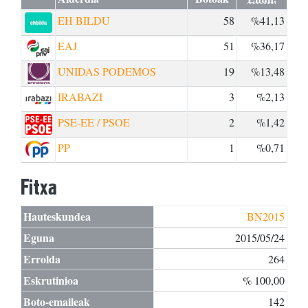
EH BILDU
58
%41,13
EAJ
51
%36,17
UNIDAS PODEMOS
19
%13,48
IRABAZI
3
%2,13
PSE-EE / PSOE
2
%1,42
PP
1
%0,71
Fitxa
Hauteskundea
BN2015
Eguna
2015/05/24
Errolda
264
Eskrutinioa
% 100,00
Boto-emaileak
142