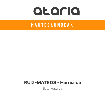
HAUTESKUNDEAK
RUIZ-MATEOS - Hernialde
Boto kopurua