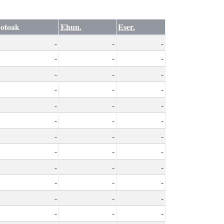
otoak
Ehun.
Eser.
-
-
-
-
-
-
-
-
-
-
-
-
-
-
-
-
-
-
-
-
-
-
-
-
-
-
-
-
-
-
-
-
-
-
-
-