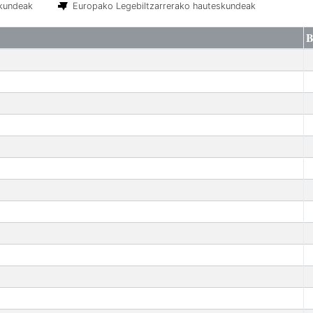
skundeak
Europako Legebiltzarrerako hauteskundeak
B