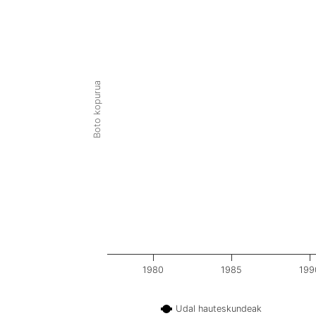
Boto kopurua
1980
1985
199
Udal hauteskundeak