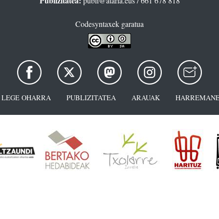
Publizitatea:
publi@ataria.eus
/ 661 678 818
Codesyntaxek garatua
LEGE OHARRA
PUBLIZITATEA
ARAUAK
HARREMANE