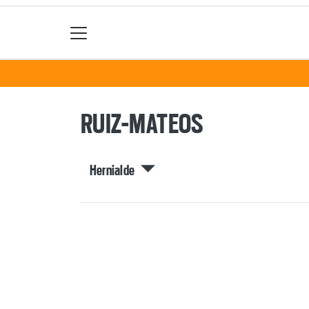
RUIZ-MATEOS
Hernialde