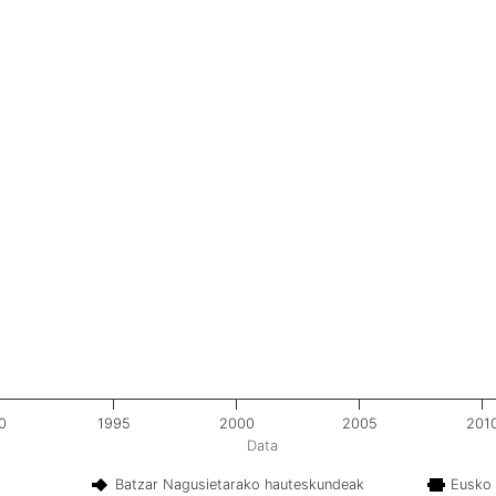
0
1995
2000
2005
201
Data
Batzar Nagusietarako hauteskundeak
Eusko 