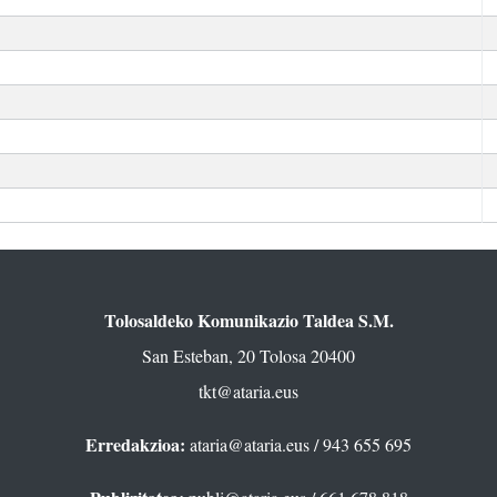
Tolosaldeko Komunikazio Taldea S.M.
San Esteban, 20 Tolosa 20400
tkt@ataria.eus
Erredakzioa:
ataria@ataria.eus
/ 943 655 695