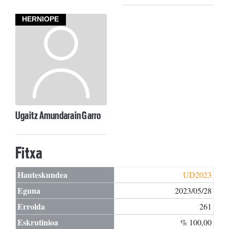
HERNIOPE
Ugaitz Amundarain Garro
Fitxa
Hauteskundea
UD2023
Eguna
2023/05/28
Errolda
261
Eskrutinioa
% 100,00