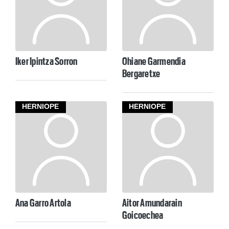
Iker Ipintza Sorron
Ohiane Garmendia
Bergaretxe
HERNIOPE
HERNIOPE
Ana Garro Artola
Aitor Amundarain
Goicoechea