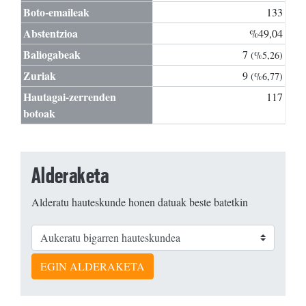
Boto-emaileak
133
Abstentzioa
%49,04
Baliogabeak
7
(%5,26)
Zuriak
9
(%6,77)
Hautagai-zerrenden
117
botoak
Alderaketa
Alderatu hauteskunde honen datuak beste batetkin
EGIN ALDERAKETA