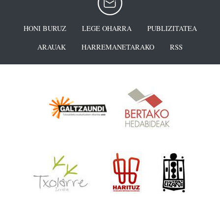
HONI BURUZ
LEGE OHARRA
PUBLIZITATEA
ARAUAK
HARREMANETARAKO
RSS