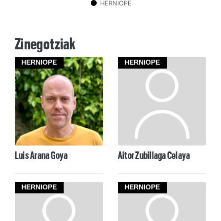
HERNIOPE
Zinegotziak
HERNIOPE
HERNIOPE
Luis Arana Goya
Aitor Zubillaga Celaya
HERNIOPE
HERNIOPE