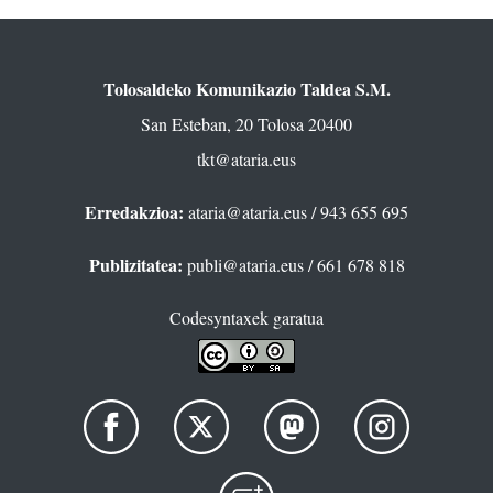
Tolosaldeko Komunikazio Taldea S.M.
San Esteban, 20 Tolosa 20400
tkt@ataria.eus
Erredakzioa:
ataria@ataria.eus
/ 943 655 695
Publizitatea:
publi@ataria.eus
/ 661 678 818
Codesyntaxek garatua