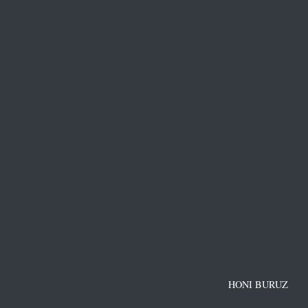
HONI BURUZ