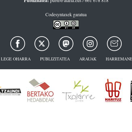
Publizitatea:
publi@ataria.eus
/ 661 678 818
Codesyntaxek garatua
LEGE OHARRA
PUBLIZITATEA
ARAUAK
HARREMANE