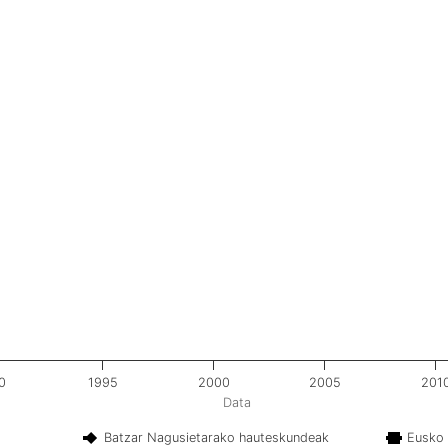
0
1995
2000
2005
201
Data
Batzar Nagusietarako hauteskundeak
Eusko 