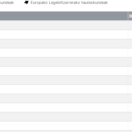
skundeak
Europako Legebiltzarrerako hauteskundeak
B