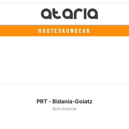
HAUTESKUNDEAK
PRT - Bidania-Goiatz
Boto kopurua