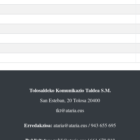
Tolosaldeko Komunikazio Taldea S.M.
San Esteban, 20 Tolosa 20400
tkt@ataria.eus
Erredakzioa:
ataria@ataria.eus
/ 943 655 695