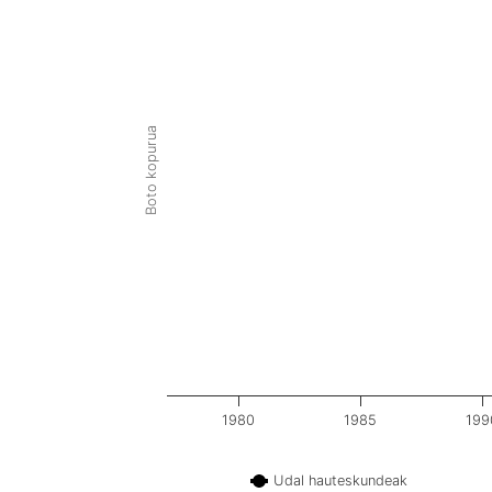
Boto kopurua
1980
1985
199
Udal hauteskundeak