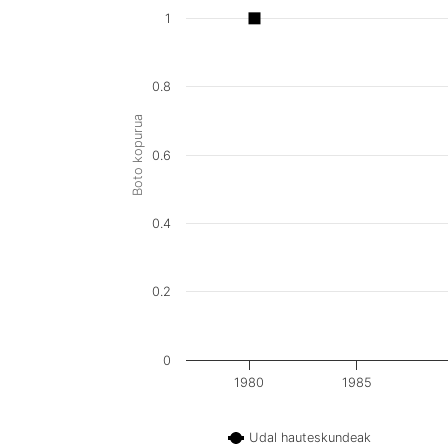
1
0.8
Boto kopurua
0.6
0.4
0.2
0
1980
1985
Udal hauteskundeak