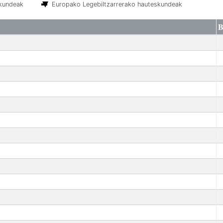
skundeak
Europako Legebiltzarrerako hauteskundeak
B