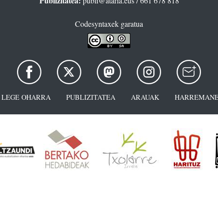
Publizitatea:
publi@ataria.eus
/ 661 678 818
Codesyntaxek garatua
LEGE OHARRA
PUBLIZITATEA
ARAUAK
HARREMANE