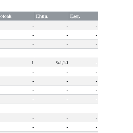
otoak
Ehun.
Eser.
-
-
-
-
-
-
-
-
-
-
-
-
1
%1,20
-
-
-
-
-
-
-
-
-
-
-
-
-
-
-
-
-
-
-
-
-
-