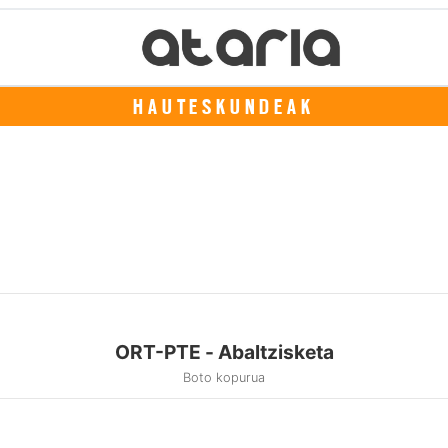
HAUTESKUNDEAK
ORT-PTE - Abaltzisketa
Boto kopurua