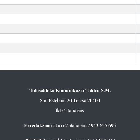
Tolosaldeko Komunikazio Taldea S.M.
San Esteban, 20 Tolosa 20400
tkt@ataria.eus
Erredakzioa:
ataria@ataria.eus
/ 943 655 695