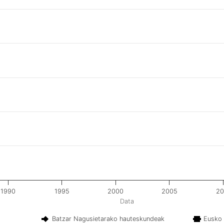
1990
1995
2000
2005
20
Data
Batzar Nagusietarako hauteskundeak
Eusko 