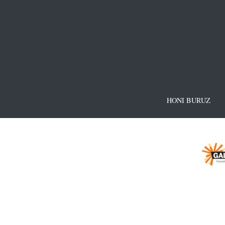
HONI BURUZ