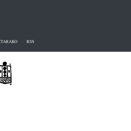
TARAKO
RSS