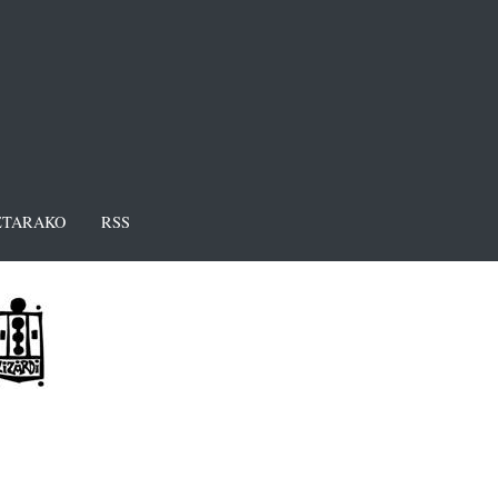
TARAKO
RSS