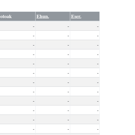
otoak
Ehun.
Eser.
-
-
-
-
-
-
-
-
-
-
-
-
-
-
-
-
-
-
-
-
-
-
-
-
-
-
-
-
-
-
-
-
-
-
-
-