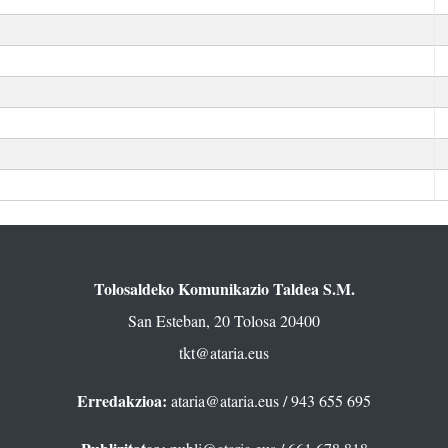
Tolosaldeko Komunikazio Taldea S.M.
San Esteban, 20 Tolosa 20400
tkt@ataria.eus
Erredakzioa:
ataria@ataria.eus
/ 943 655 695