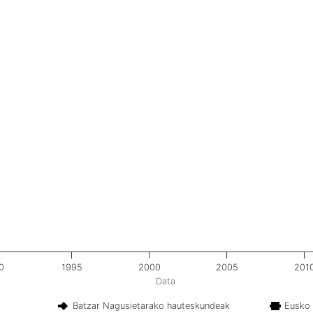
0
1995
2000
2005
201
Data
Batzar Nagusietarako hauteskundeak
Eusko 