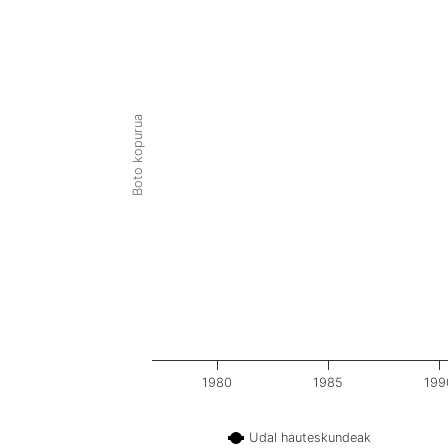
Boto kopurua
1980
1985
199
Udal hauteskundeak