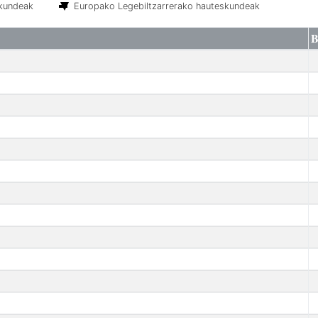
skundeak
Europako Legebiltzarrerako hauteskundeak
B