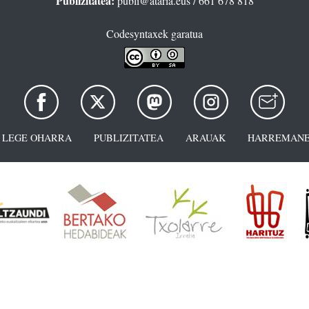
Publizitatea:
publi@ataria.eus
/ 661 678 818
Codesyntaxek garatua
LEGE OHARRA
PUBLIZITATEA
ARAUAK
HARREMANE