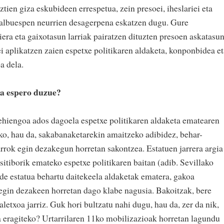
tien giza eskubideen errespetua, zein presoei, iheslariei eta
 salbuespen neurrien desagerpena eskatzen dugu. Gure
ra eta gaixotasun larriak pairatzen dituzten presoen askatasu
ei aplikatzen zaien espetxe politikaren aldaketa, konponbidea et
a dela.
ea espero duzue?
gehiengoa ados dagoela espetxe politikaren aldaketa ematearen
ko, hau da, sakabanaketarekin amaitzeko adibidez, behar-
rrok egin dezakegun horretan sakontzea. Estatuen jarrera argia
ositiborik emateko espetxe politikaren baitan (adib. Sevillako
de estatua behartu daitekeela aldaketak ematera, gakoa
 egin dezakeen horretan dago klabe nagusia. Bakoitzak, bere
etxoa jarriz. Guk hori bultzatu nahi dugu, hau da, zer da nik,
 eragiteko? Urtarrilaren 11ko mobilizazioak horretan lagundu