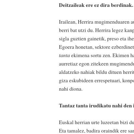
Deitzaileak ere ez dira berdinak.
Irailean, Herrira mugimenduaren a
berri bat utzi du. Herrira legez ka
sigla guztien gainetik, preso eta 
Egoera honetan, sektore ezberdinet
tanta
ekimena sortu zen. Ekimen hau
aurretiaz egon zitekeen mugimendu
aldatzeko nahiak bildu dituen herrit
giza eskubideen errespetuari, konp
nahi diona.
Tantaz tanta irudikatu nahi den 
Euskal herrian urte luzeetan bizi d
Eta tamalez, badira oraindik ere sa