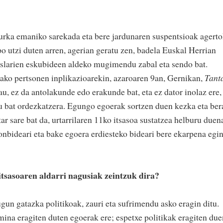
urka emaniko sarekada eta bere jardunaren suspentsioak agerto
npo utzi duten arren, agerian geratu zen, badela Euskal Herrian
iheslarien eskubideen aldeko mugimendu zabal eta sendo bat.
ako pertsonen inplikazioarekin, azaroaren 9an, Gernikan,
Tant
, ez da antolakunde edo erakunde bat, eta ez dator inolaz ere,
 bat ordezkatzera. Egungo egoerak sortzen duen kezka eta ber
ar sare bat da, urtarrilaren 11ko itsasoa sustatzea helburu duen
onbideari eta bake egoera erdiesteko bideari bere ekarpena egi
itsasoaren aldarri nagusiak zeintzuk dira?
ugun gatazka politikoak, zauri eta sufrimendu asko eragin ditu.
mina eragiten duten egoerak ere; espetxe politikak eragiten du