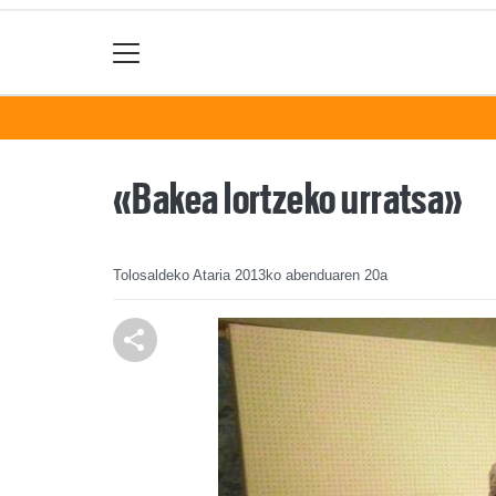
«Bakea lortzeko urratsa»
Tolosaldeko Ataria
2013ko abenduaren 20a