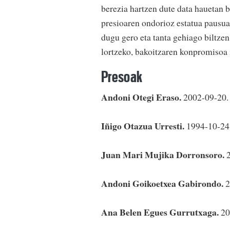
berezia hartzen dute data hauetan 
presioaren ondorioz estatua pausua
dugu gero eta tanta gehiago biltzen
lortzeko, bakoitzaren konpromisoa 
Presoak
Andoni Otegi Eraso.
2002-09-20. 
Iñigo Otazua Urresti.
1994-10-24 
Juan Mari Mujika Dorronsoro.
Andoni Goikoetxea Gabirondo.
2
Ana Belen Egues Gurrutxaga.
20