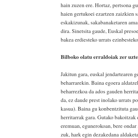
hain zuzen ere. Hortaz, pertsona guz
haien gertukoei ezartzen zaizkien
eskakizunak, sakabanaketaren amaie
dira. Sinetsita gaude, Euskal preso
bakea erdiesteko urrats ezinbesteko
Bilboko olatu erraldoiak zer uzt
Jakitun gara, euskal jendartearen 
beharrarekin. Baina egoera aldatze
beharrezkoa da ados gauden herrita
da, ez daude prest inolako urrats p
kasua). Baina gu konbentzituta gau
herritarrak gara. Gutako bakoitzak
eremuan, egunerokoan, bere ondar al
zuk, hark egin dezakedana aldaketa