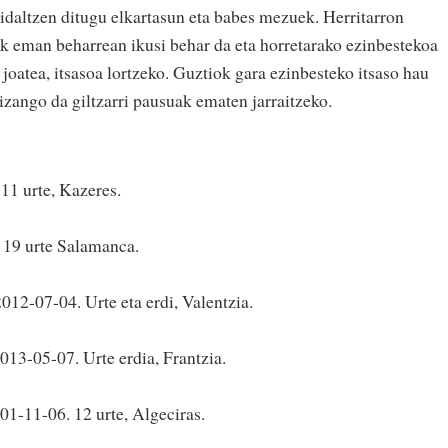
bidaltzen ditugu elkartasun eta babes mezuek. Herritarron
k eman beharrean ikusi behar da eta horretarako ezinbestekoa
 joatea, itsasoa lortzeko. Guztiok gara ezinbesteko itsaso hau
izango da giltzarri pausuak ematen jarraitzeko.
11 urte, Kazeres.
19 urte Salamanca.
2012-07-04. Urte eta erdi, Valentzia.
013-05-07. Urte erdia, Frantzia.
01-11-06. 12 urte, Algeciras.