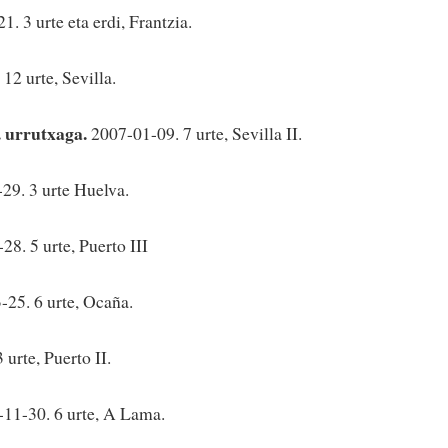
. 3 urte eta erdi, Frantzia.
 12 urte, Sevilla.
. urrutxaga.
2007-01-09. 7 urte, Sevilla II.
29. 3 urte Huelva.
28. 5 urte, Puerto III
-25. 6 urte, Ocaña.
urte, Puerto II.
11-30. 6 urte, A Lama.