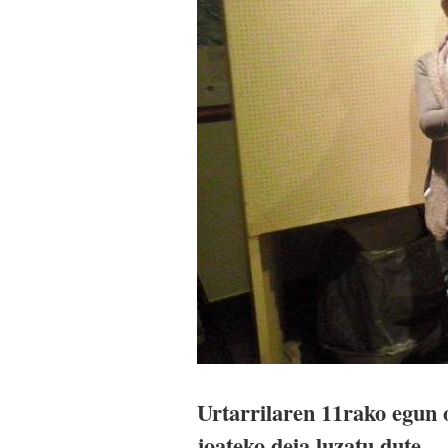
Urtarrilaren 11rako egun o
joateko deia luzatu dute