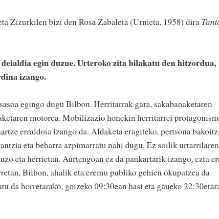
eta Zizurkilen bizi den Rosa Zabaleta (Urnieta, 1958) dira
Tant
 deialdia egin duzue. Urteroko zita bilakatu den hitzordua,
rdina izango.
itsasoa egingo dugu Bilbon. Herritarrak gara, sakabanaketaren
daketaren motorea. Mobilizazio honekin herritarrei protagonis
artze erraldoia izango da. Aldaketa eragiteko, pertsona bakoit
ntzia eta beharra azpimarratu nahi dugu. Ez soilik urtarrilaren
uzo eta herrietan. Aurtengoan ez da pankartarik izango, ezta er
rretan, Bilbon, ahalik eta eremu publiko gehien okupatzea da
tu da horretarako, goizeko 09:30ean hasi eta gaueko 22:30etar