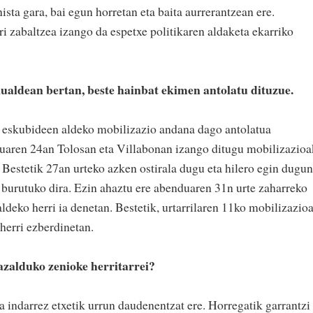
ista gara, bai egun horretan eta baita aurrerantzean ere.
rri zabaltzea izango da espetxe politikaren aldaketa ekarriko
kualdean bertan, beste hainbat ekimen antolatu dituzue.
en eskubideen aldeko mobilizazio andana dago antolatua
uaren 24an Tolosan eta Villabonan izango ditugu mobilizazioa
 Bestetik 27an urteko azken ostirala dugu eta hilero egin dugun
k burutuko dira. Ezin ahaztu ere abenduaren 31n urte zaharreko
ldeko herri ia denetan. Bestetik, urtarrilaren 11ko mobilizazioa
herri ezberdinetan.
azalduko zenioke herritarrei?
ta indarrez etxetik urrun daudenentzat ere. Horregatik garrantzi