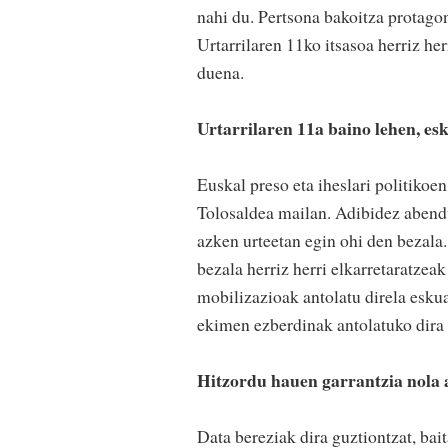
nahi du. Pertsona bakoitza protagon
Urtarrilaren 11ko itsasoa herriz he
duena.
Urtarrilaren 11a baino lehen, es
Euskal preso eta iheslari politiko
Tolosaldea mailan. Adibidez abend
azken urteetan egin ohi den bezala.
bezala herriz herri elkarretaratzea
mobilizazioak antolatu direla eskua
ekimen ezberdinak antolatuko dira 
Hitzordu hauen garrantzia nola 
Data bereziak dira guztiontzat, bai