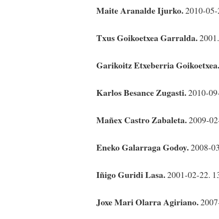
Maite Aranalde Ijurko.
2010-05-21
Txus Goikoetxea Garralda.
2001.
Garikoitz Etxeberria Goikoetxea
Karlos Besance Zugasti.
2010-09-
Mañex Castro Zabaleta.
2009-02-
Eneko Galarraga Godoy.
2008-03
Iñigo Guridi Lasa.
2001-02-22. 13 
Joxe Mari Olarra Agiriano.
2007-