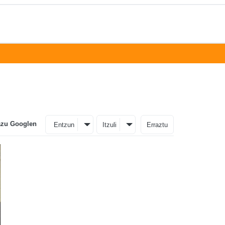
azu Googlen
Entzun
Itzuli
Erraztu