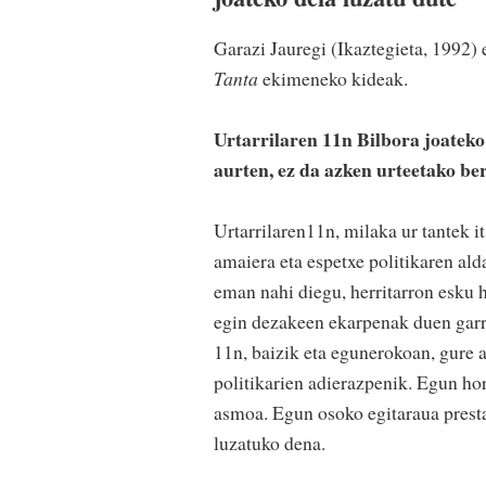
Garazi Jauregi (Ikaztegieta, 1992) 
Tanta
ekimeneko kideak.
Urtarrilaren 11n Bilbora joateko
aurten, ez da azken urteetako be
Urtarrilaren11n, milaka ur tantek 
amaiera eta espetxe politikaren al
eman nahi diegu, herritarron esku h
egin dezakeen ekarpenak duen garra
11n, baizik eta egunerokoan, gure a
politikarien adierazpenik. Egun ho
asmoa. Egun osoko egitaraua presta
luzatuko dena.