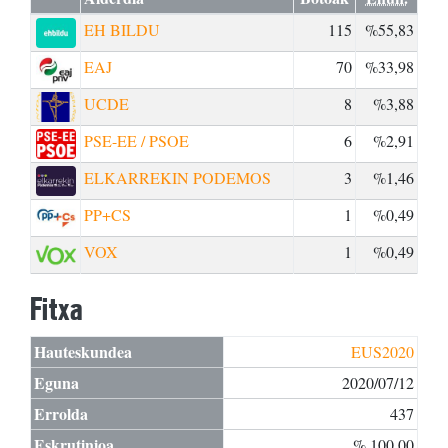
EH BILDU
115
%55,83
EAJ
70
%33,98
UCDE
8
%3,88
PSE-EE / PSOE
6
%2,91
ELKARREKIN PODEMOS
3
%1,46
PP+CS
1
%0,49
VOX
1
%0,49
Fitxa
Hauteskundea
EUS2020
Eguna
2020/07/12
Errolda
437
Eskrutinioa
% 100,00