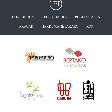
HONI BURUZ
LEGE OHARRA
PUBLIZITATEA
ARAUAK
HARREMANETARAKO
RSS