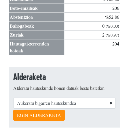
Boto-emaileak
206
Abstentzioa
%52,86
Baliogabeak
0
(%0,00)
Zuriak
2
(%0,97)
Hautagai-zerrenden
204
botoak
Alderaketa
Alderatu hauteskunde honen datuak beste batetkin
EGIN ALDERAKETA