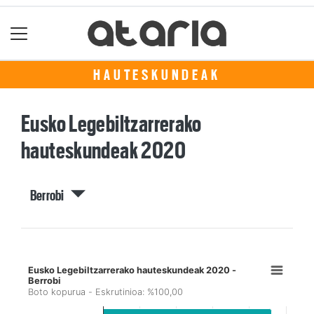
HAUTESKUNDEAK
Eusko Legebiltzarrerako
hauteskundeak 2020
Berrobi
Eusko Legebiltzarrerako hauteskundeak 2020 -
Berrobi
Boto kopurua - Eskrutinioa: %100,00