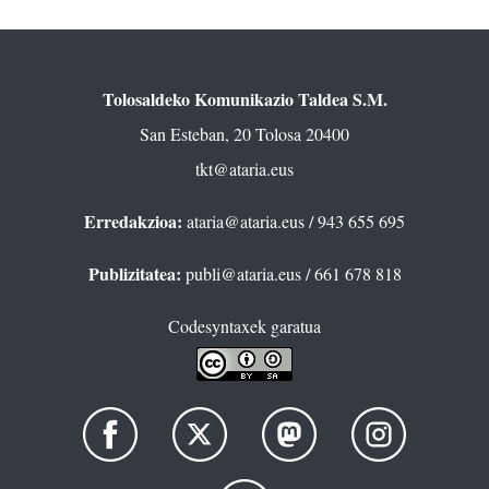
Tolosaldeko Komunikazio Taldea S.M.
San Esteban, 20 Tolosa 20400
tkt@ataria.eus
Erredakzioa:
ataria@ataria.eus
/ 943 655 695
Publizitatea:
publi@ataria.eus
/ 661 678 818
Codesyntaxek garatua