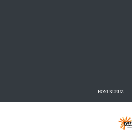
HONI BURUZ