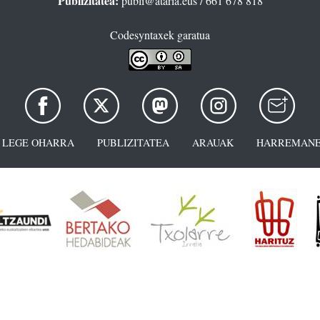
Publizitatea:
publi@ataria.eus
/ 661 678 818
Codesyntaxek garatua
LEGE OHARRA
PUBLIZITATEA
ARAUAK
HARREMANE