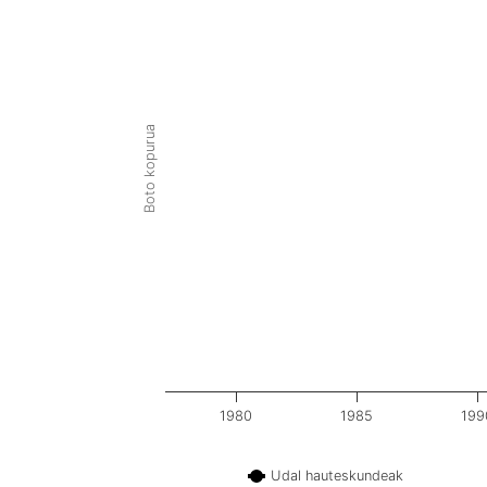
Boto kopurua
1980
1985
199
Udal hauteskundeak