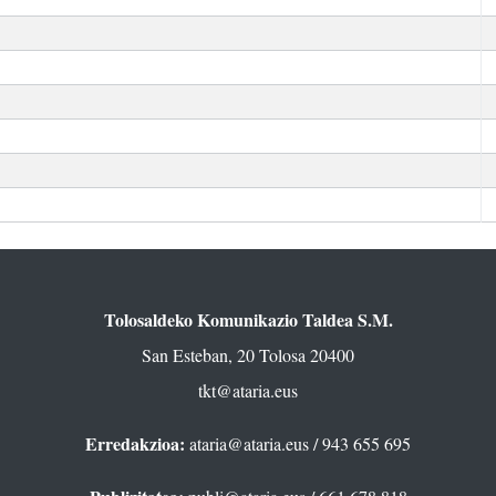
Tolosaldeko Komunikazio Taldea S.M.
San Esteban, 20 Tolosa 20400
tkt@ataria.eus
Erredakzioa:
ataria@ataria.eus
/ 943 655 695