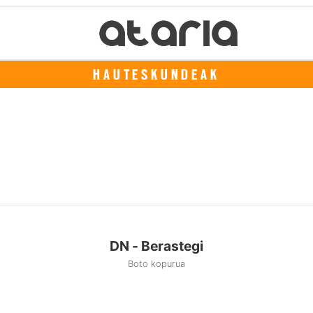
HAUTESKUNDEAK
DN - Berastegi
Boto kopurua