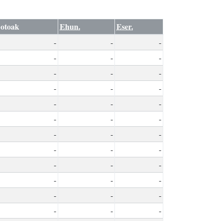
otoak
Ehun.
Eser.
-
-
-
-
-
-
-
-
-
-
-
-
-
-
-
-
-
-
-
-
-
-
-
-
-
-
-
-
-
-
-
-
-
-
-
-