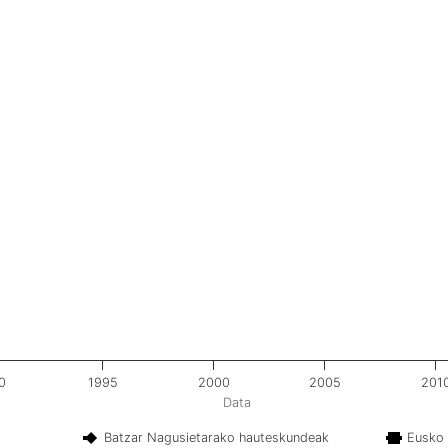
0
1995
2000
2005
201
Data
Batzar Nagusietarako hauteskundeak
Eusko 