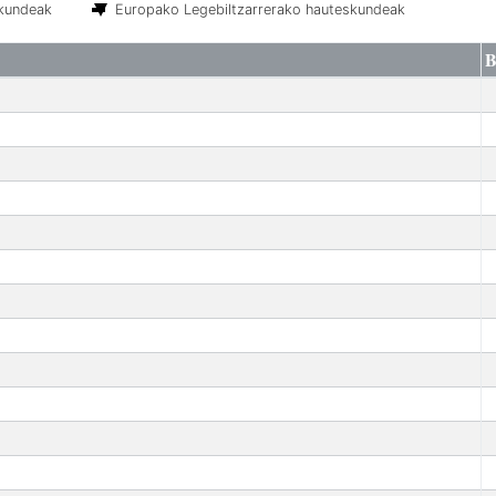
skundeak
Europako Legebiltzarrerako hauteskundeak
B