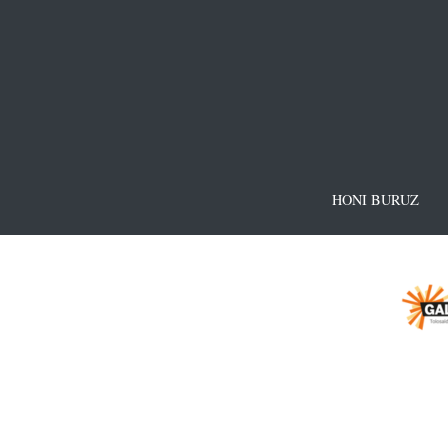
HONI BURUZ