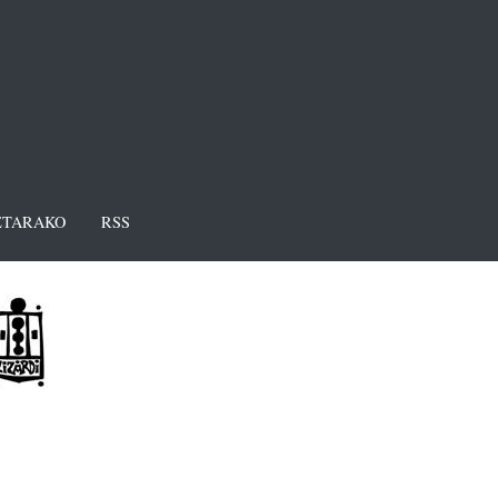
TARAKO
RSS