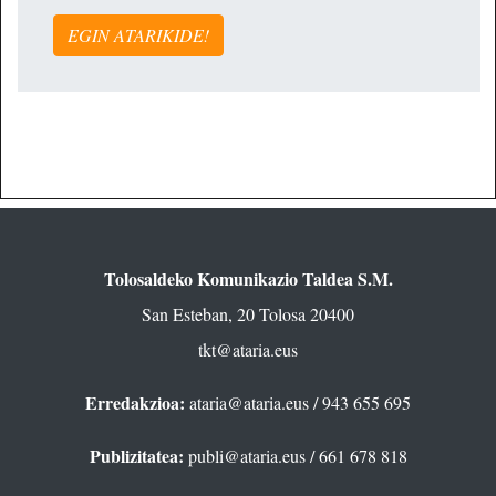
EGIN ATARIKIDE!
Tolosaldeko Komunikazio Taldea S.M.
San Esteban, 20 Tolosa 20400
tkt@ataria.eus
Erredakzioa:
ataria@ataria.eus
/ 943 655 695
Publizitatea:
publi@ataria.eus
/ 661 678 818