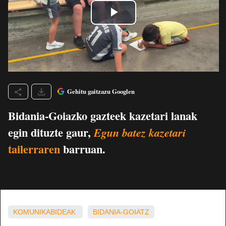
Gehitu gaitzazu Googlen
Bidania-Goiazko gazteek kazetari lanak
egin dituzte gaur,
Egun batez kazetari
tailerraren
barruan.
KOMUNIKABIDEAK
BIDANIA-GOIATZ