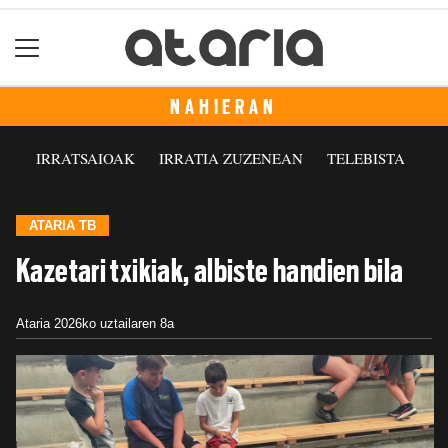
NAHIERAN
IRRATSAIOAK
IRRATIA ZUZENEAN
TELEBISTA
ATARIA TB
Kazetari txikiak, albiste handien bila
Ataria
2026ko uztailaren 8a