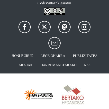
Codesyntaxek garatua
HONI BURUZ
LEGE OHARRA
PUBLIZITATEA
ARAUAK
HARREMANETARAKO
RSS