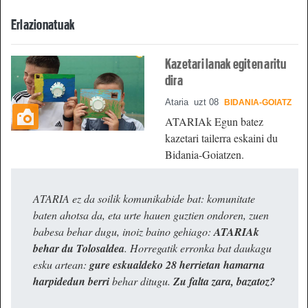
Erlazionatuak
Kazetari lanak egiten aritu
dira
Ataria
uzt 08
BIDANIA-GOIATZ
ATARIAk Egun batez
kazetari tailerra eskaini du
Bidania-Goiatzen.
ATARIA ez da soilik komunikabide bat: komunitate
baten ahotsa da, eta urte hauen guztien ondoren, zuen
babesa behar dugu, inoiz baino gehiago:
ATARIAk
behar du Tolosaldea
. Horregatik erronka bat daukagu
esku artean:
gure eskualdeko 28 herrietan hamarna
harpidedun berri
behar ditugu.
Zu falta zara, bazatoz?