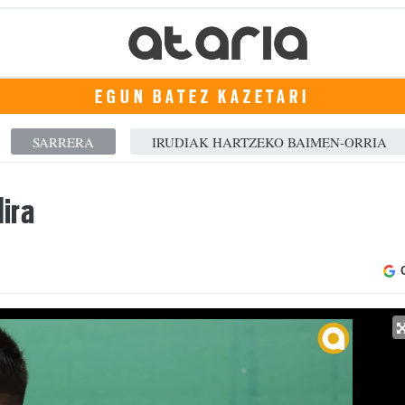
EGUN BATEZ KAZETARI
SARRERA
IRUDIAK HARTZEKO BAIMEN-ORRIA
dira