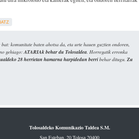
IATZ
bat: komunitate baten ahotsa da, eta urte hauen guztien ondoren,
ino gehiago:
ATARIAk behar du Tolosaldea
. Horregatik erronka
kualdeko 28 herrietan hamarna harpidedun berri
behar ditugu.
Zu
Tolosaldeko Komunikazio Taldea S.M.
San Esteban, 20 Tolosa 20400