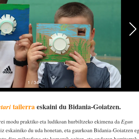
tailerra
eskaini du Bidania-Goiatzen.
tari
rei modu praktiko eta ludikoan hurbiltzeko ekimena da
Egun
 eskainiko du uda honetan, eta gaurkoan Bidania-Goiatzen e
atu dira mikrofono eta kamerak egiten, eta ondoren herritarrak