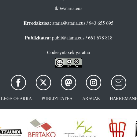
tkt@ataria.eus
Erredakzioa:
ataria@ataria.eus
/ 943 655 695
Publizitatea:
publi@ataria.eus
/ 661 678 818
Codesyntaxek garatua
LEGE OHARRA
PUBLIZITATEA
ARAUAK
HARREMANE