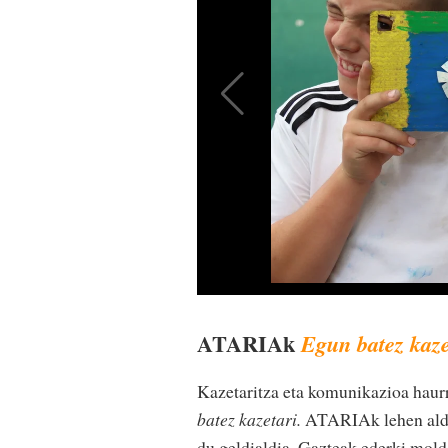
ATARIAk
Egun batez kaze
Kazetaritza eta komunikazioa haur
batez kazetari.
ATARIAk lehen aldiz
du geldialdia. Gazteak ederki mold