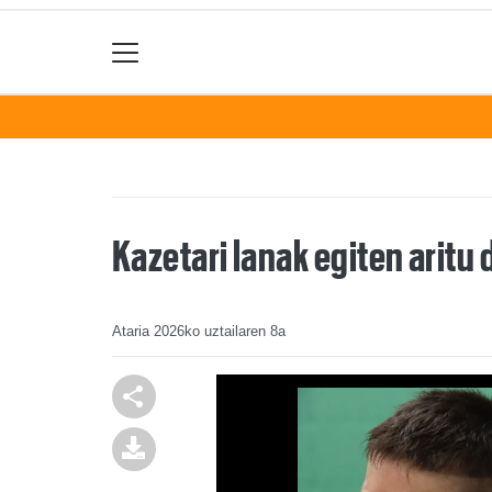
Kazetari lanak egiten aritu 
Ataria
2026ko uztailaren 8a