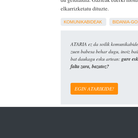
elkarrizketatu dituzte.
KOMUNIKABIDEAK
BIDANIA-GO
ATARIA ez da soilik komunikabide 
zuen babesa behar dugu, inoiz ba
bat daukagu esku artean:
gure es
falta zara, bazatoz?
EGIN ATARIKIDE!