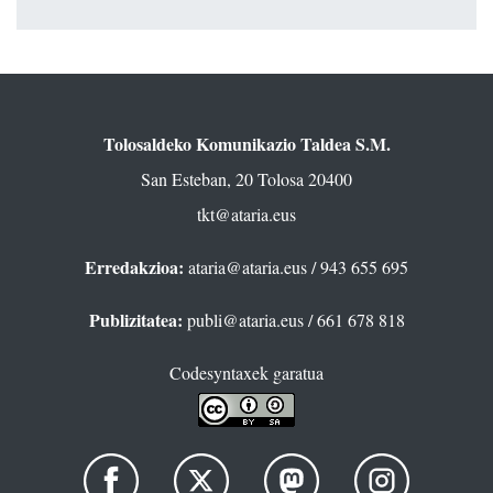
Tolosaldeko Komunikazio Taldea S.M.
San Esteban, 20 Tolosa 20400
tkt@ataria.eus
Erredakzioa:
ataria@ataria.eus
/ 943 655 695
Publizitatea:
publi@ataria.eus
/ 661 678 818
Codesyntaxek garatua