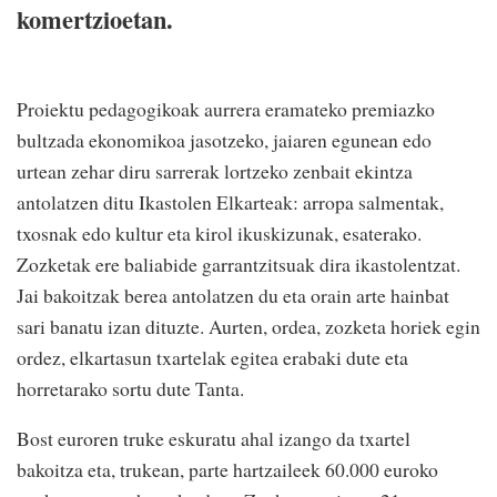
komertzioetan.
Proiektu pedagogikoak aurrera eramateko premiazko
bultzada ekonomikoa jasotzeko, jaiaren egunean edo
urtean zehar diru sarrerak lortzeko zenbait ekintza
antolatzen ditu Ikastolen Elkarteak: arropa salmentak,
txosnak edo kultur eta kirol ikuskizunak, esaterako.
Zozketak ere baliabide garrantzitsuak dira ikastolentzat.
Jai bakoitzak berea antolatzen du eta orain arte hainbat
sari banatu izan dituzte. Aurten, ordea, zozketa horiek egin
ordez, elkartasun txartelak egitea erabaki dute eta
horretarako sortu dute Tanta.
Bost euroren truke eskuratu ahal izango da txartel
bakoitza eta, trukean, parte hartzaileek 60.000 euroko