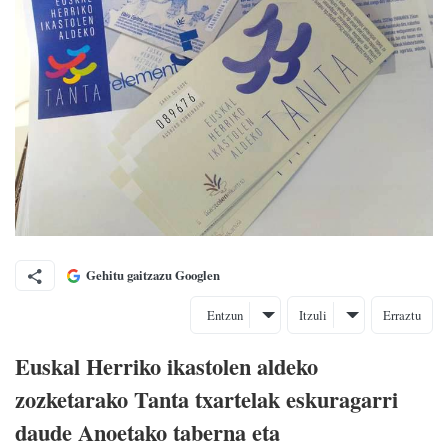
Gehitu gaitzazu Googlen
Entzun
Itzuli
Erraztu
Euskal Herriko ikastolen aldeko
zozketarako Tanta txartelak eskuragarri
daude Anoetako taberna eta