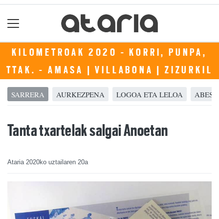
KILOMETROAK 2020 - KORRI, PUNPA,
TTAK. - AMASA | VILLABONA | ZIZURKIL
SARRERA
AURKEZPENA
LOGOA ETA LELOA
ABEST
Tanta txartelak salgai Anoetan
Ataria
2020ko uztailaren 20a