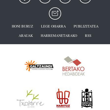
HONI BURUZ
LEGE OHARRA
PUBLIZITATEA
ARAUAK
HARREMANETARAKO
RSS