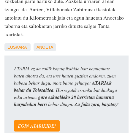
zozketan parte hartuko dute.
Zozketa urriaren 21ean
izango da. Aurten, Villabonako Zubimusu ikastolak
antolatu du Kilometroak jaia eta egun hauetan Anoetako
taberna eta saltokietan jarriko dituzte salgai Tanta
txartelak.
EUSKARA
ANOETA
ATARIA ez da soilik komunikabide bat: komunitate
baten ahotsa da, eta urte hauen guztien ondoren, zuen
babesa behar dugu, inoiz baino gehiago:
ATARIAk
behar du Tolosaldea
. Horregatik erronka bat daukagu
esku artean:
gure eskualdeko 28 herrietan hamarna
harpidedun berri
behar ditugu.
Zu falta zara, bazatoz?
EGIN ATARIKIDE!