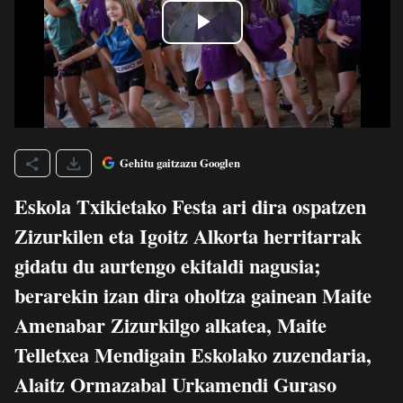
Gehitu gaitzazu Googlen
Eskola Txikietako Festa ari dira ospatzen
Zizurkilen eta Igoitz Alkorta herritarrak
gidatu du aurtengo ekitaldi nagusia;
berarekin izan dira oholtza gainean Maite
Amenabar Zizurkilgo alkatea, Maite
Telletxea Mendigain Eskolako zuzendaria,
Alaitz Ormazabal Urkamendi Guraso