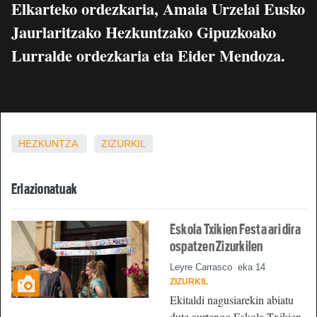
Elkarteko ordezkaria, Amaia Urzelai Eusko
Jaurlaritzako Hezkuntzako Gipuzkoako
Lurralde ordezkaria eta Eider Mendoza.
HEZKUNTZA
ZIZURKIL
Erlazionatuak
Eskola Txikien Festa ari dira
ospatzen Zizurkilen
Leyre Carrasco
eka 14
ZIZURKIL
Ekitaldi nagusiarekin abiatu
dute aurtengo Eskola Txikien