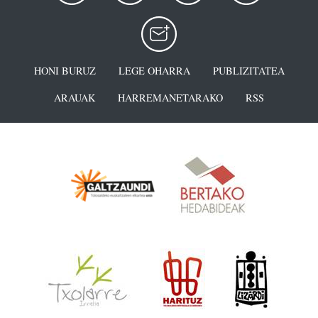
HONI BURUZ
LEGE OHARRA
PUBLIZITATEA
ARAUAK
HARREMANETARAKO
RSS