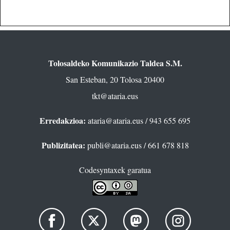
Tolosaldeko Komunikazio Taldea S.M.
San Esteban, 20 Tolosa 20400
tkt@ataria.eus
Erredakzioa:
ataria@ataria.eus
/ 943 655 695
Publizitatea:
publi@ataria.eus
/ 661 678 818
Codesyntaxek garatua