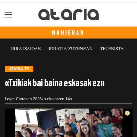
NAHIERAN
IRRATSAIOAK
IRRATIA ZUZENEAN
TELEBISTA
ATARIA TB
«Txikiak bai baina eskasak ez»
Leyre Carrasco
2026ko ekainaren 14a