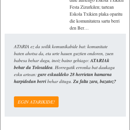
Festa Zizurkilen; tartean
Eskola Txikien plaka oparitu
die komunitatera sartu berri
den Ber…
ATARIA ez da soilik komunikabide bat: komunitate
baten ahotsa da, eta urte hauen guztien ondoren, zuen
babesa behar dugu, inoiz baino gehiago:
ATARIAk
behar du Tolosaldea
. Horregatik erronka bat daukagu
esku artean:
gure eskualdeko 28 herrietan hamarna
harpidedun berri
behar ditugu.
Zu falta zara, bazatoz?
EGIN ATARIKIDE!