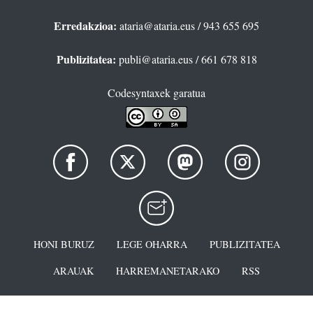
Erredakzioa:
ataria@ataria.eus
/ 943 655 695
Publizitatea:
publi@ataria.eus
/ 661 678 818
Codesyntaxek garatua
HONI BURUZ
LEGE OHARRA
PUBLIZITATEA
ARAUAK
HARREMANETARAKO
RSS