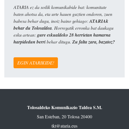
ATARIA ez da soilik komunikabide bat: komunitate
baten ahotsa da, eta urte hauen guztien ondoren, zuen
babesa behar dugu, inoiz baino gehiago:
ATARIAk
behar du Tolosaldea
. Horregatik erronka bat daukagu
esku artean:
gure eskualdeko 28 herrietan hamarna
harpidedun berri
behar ditugu.
Zu falta zara, bazatoz?
EGIN ATARIKIDE!
Tolosaldeko Komunikazio Taldea S.M.
San Esteban, 20 Tolosa 20400
tkt@ataria.eus