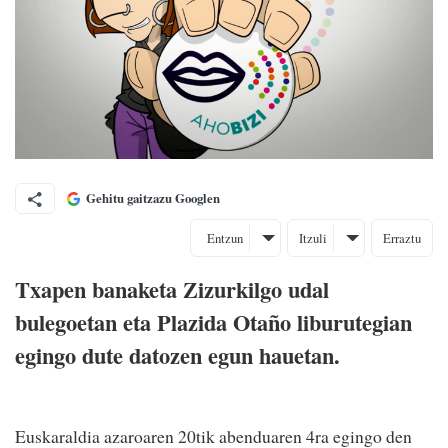
Gehitu gaitzazu Googlen
Entzun
Itzuli
Erraztu
Txapen banaketa Zizurkilgo udal
bulegoetan eta Plazida Otaño liburutegian
egingo dute datozen egun hauetan.
Euskaraldia azaroaren 20tik abenduaren 4ra egingo den