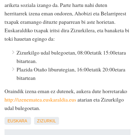
ariketa soziala izango da. Parte hartu nahi duten
herritarrek izena eman ondoren, Ahobizi eta Belarriprest
txapak eramango dituzte paparrean bi aste horietan.
Euskaraldiko txapak iritsi dira Zizurkilera, eta banaketa bi
toki hauetan egingo da:
Zizurkilgo udal bulegoetan, 08:00etatik 15:00etara
bitartean.
Plazida Otaño liburutegian, 16:00etatik 20:00etara
bitartean
Oraindik izena eman ez dutenek, aukera dute horretarako
http://izenematea.euskaraldia.eus
atarian eta Zizurkilgo
udal bulegoetan.
EUSKARA
ZIZURKIL